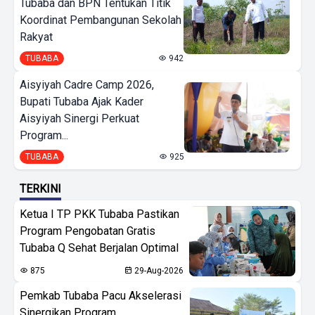
Tubaba dan BPN Tentukan Titik
Koordinat Pembangunan Sekolah
Rakyat
TUBABA
942
Aisyiyah Cadre Camp 2026,
Bupati Tubaba Ajak Kader
Aisyiyah Sinergi Perkuat
Program...
TUBABA
925
TERKINI
Ketua I TP PKK Tubaba Pastikan
Program Pengobatan Gratis
Tubaba Q Sehat Berjalan Optimal
875
29-Aug-2026
Pemkab Tubaba Pacu Akselerasi
Sinergikan Program