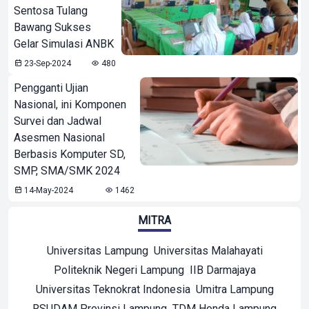
Sentosa Tulang
Bawang Sukses
Gelar Simulasi ANBK
23-Sep-2024
480
Pengganti Ujian
Nasional, ini Komponen
Survei dan Jadwal
Asesmen Nasional
Berbasis Komputer SD,
SMP, SMA/SMK 2024
14-May-2024
1462
MITRA
Universitas Lampung
Universitas Malahayati
Politeknik Negeri Lampung
IIB Darmajaya
Universitas Teknokrat Indonesia
Umitra Lampung
RSUDAM Provinsi Lampung
TDM Honda Lampung