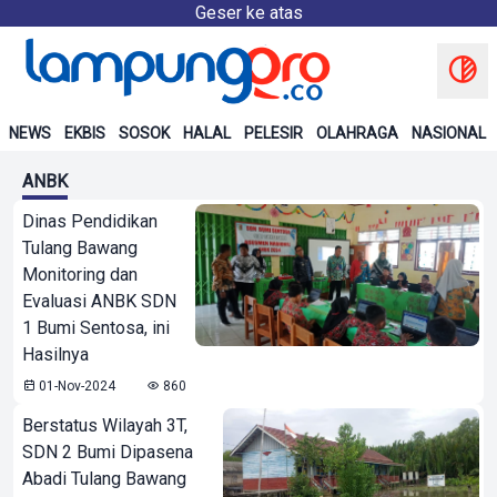
Geser ke atas
NEWS
EKBIS
SOSOK
HALAL
PELESIR
OLAHRAGA
NASIONAL
ANBK
Dinas Pendidikan
Tulang Bawang
Monitoring dan
Evaluasi ANBK SDN
1 Bumi Sentosa, ini
Hasilnya
01-Nov-2024
860
Berstatus Wilayah 3T,
SDN 2 Bumi Dipasena
Abadi Tulang Bawang