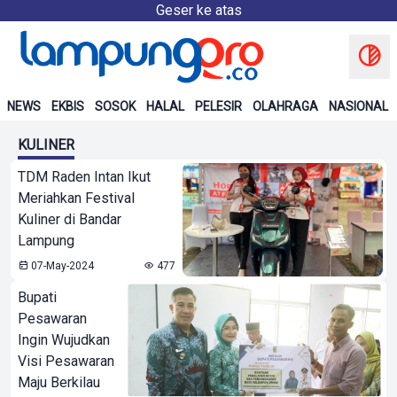
Geser ke atas
NEWS
EKBIS
SOSOK
HALAL
PELESIR
OLAHRAGA
NASIONAL
KULINER
TDM Raden Intan Ikut
Meriahkan Festival
Kuliner di Bandar
Lampung
07-May-2024
477
Bupati
Pesawaran
Ingin Wujudkan
Visi Pesawaran
Maju Berkilau