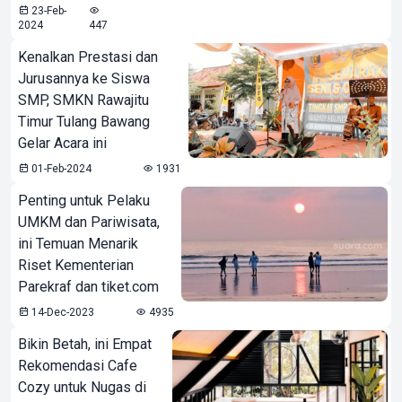
23-Feb-
2024
447
Kenalkan Prestasi dan
Jurusannya ke Siswa
SMP, SMKN Rawajitu
Timur Tulang Bawang
Gelar Acara ini
01-Feb-2024
1931
Penting untuk Pelaku
UMKM dan Pariwisata,
ini Temuan Menarik
Riset Kementerian
Parekraf dan tiket.com
14-Dec-2023
4935
Bikin Betah, ini Empat
Rekomendasi Cafe
Cozy untuk Nugas di