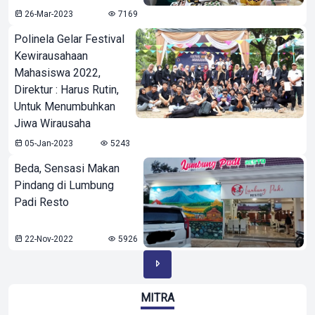
26-Mar-2023
7169
Polinela Gelar Festival
Kewirausahaan
Mahasiswa 2022,
Direktur : Harus Rutin,
Untuk Menumbuhkan
Jiwa Wirausaha
05-Jan-2023
5243
Beda, Sensasi Makan
Pindang di Lumbung
Padi Resto
22-Nov-2022
5926
MITRA