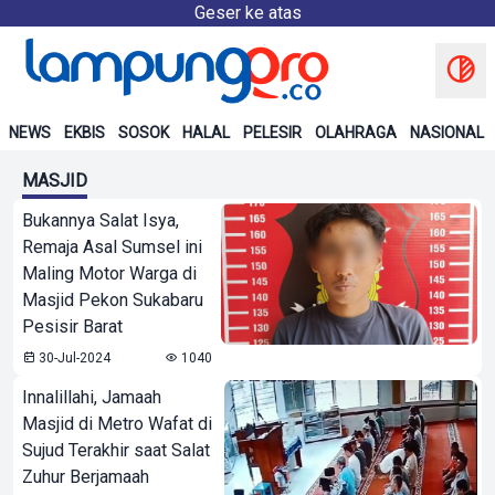
Geser ke atas
NEWS
EKBIS
SOSOK
HALAL
PELESIR
OLAHRAGA
NASIONAL
MASJID
Bukannya Salat Isya,
Remaja Asal Sumsel ini
Maling Motor Warga di
Masjid Pekon Sukabaru
Pesisir Barat
30-Jul-2024
1040
Innalillahi, Jamaah
Masjid di Metro Wafat di
Sujud Terakhir saat Salat
Zuhur Berjamaah