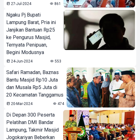
27-Jul-2024
861
Ngaku Pj Bupati
Lampung Barat, Pria ini
Janjikan Bantuan Rp25
ke Pengurus Masjid,
Ternyata Penipuan,
Begini Modusnya
24-Jun-2024
553
Safari Ramadan, Baznas
Bantu Masjid Rp10 Juta
dan Musala Rp5 Juta di
20 Kecamatan Tanggamus
20-Mar-2024
474
Di Depan 300 Peserta
Pelatihan DMI Bandar
Lampung, Takmir Masjid
Jogokariyan Beberkan