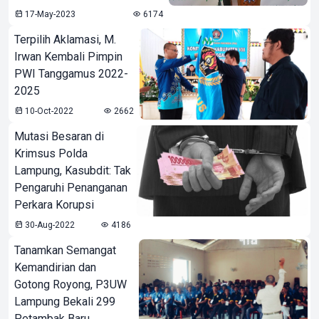
17-May-2023
6174
Terpilih Aklamasi, M.
Irwan Kembali Pimpin
PWI Tanggamus 2022-
2025
10-Oct-2022
2662
Mutasi Besaran di
Krimsus Polda
Lampung, Kasubdit: Tak
Pengaruhi Penanganan
Perkara Korupsi
30-Aug-2022
4186
Tanamkan Semangat
Kemandirian dan
Gotong Royong, P3UW
Lampung Bekali 299
Petambak Baru