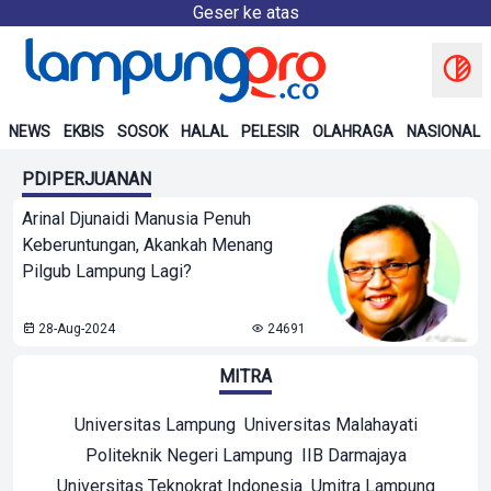
Geser ke atas
NEWS
EKBIS
SOSOK
HALAL
PELESIR
OLAHRAGA
NASIONAL
PDIPERJUANAN
Arinal Djunaidi Manusia Penuh
Keberuntungan, Akankah Menang
Pilgub Lampung Lagi?
28-Aug-2024
24691
MITRA
Universitas Lampung
Universitas Malahayati
Politeknik Negeri Lampung
IIB Darmajaya
Universitas Teknokrat Indonesia
Umitra Lampung