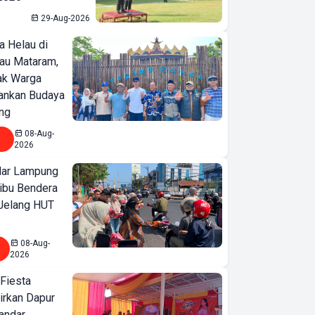
29-Aug-2026
a Helau di
bau Mataram,
jak Warga
ankan Budaya
ng
08-Aug-
2026
ar Lampung
ibu Bendera
 Jelang HUT
08-Aug-
2026
 Fiesta
irkan Dapur
Bandar