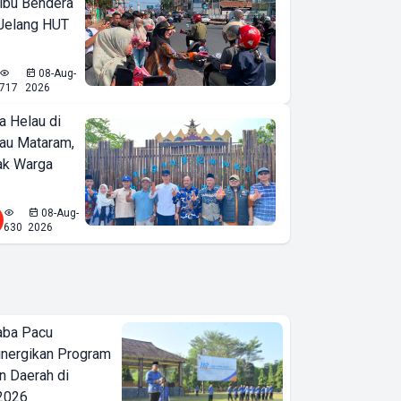
ibu Bendera
 Jelang HUT
08-Aug-
717
2026
a Helau di
bau Mataram,
jak Warga
08-Aug-
630
2026
aba Pacu
inergikan Program
 Daerah di
 2026