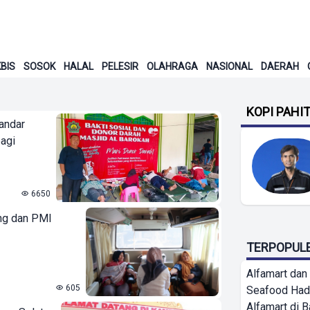
BIS
SOSOK
HALAL
PELESIR
OLAHRAGA
NASIONAL
DAERAH
KOPI PAHI
Bandar
agi
6650
ng dan PMI
TERPOPUL
Alfamart dan
605
Seafood Had
Alfamart di 