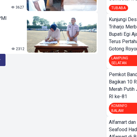
3627
TUBABA
PMI
Kunjungi Des
Triharjo Mer
Bupati Egi A
Terus Pertah
Gotong Royo
2312
LAMPUNG
SELATAN
Pemkot Band
Bagikan 10 R
Merah Putih
RI ke-81
KOMINFO
BALAM
Alfamart dan
Seafood Had
Alfamart di 