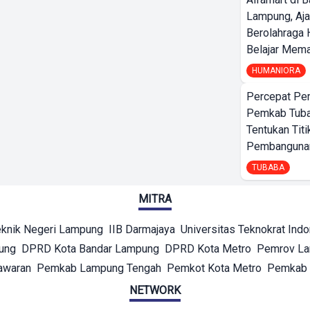
Lampung, Aj
Berolahraga 
Belajar Mem
HUMANIORA
Percepat Pe
Pemkab Tub
Tentukan Titi
Pembangunan
TUBABA
MITRA
eknik Negeri Lampung
IIB Darmajaya
Universitas Teknokrat Ind
ung
DPRD Kota Bandar Lampung
DPRD Kota Metro
Pemrov L
awaran
Pemkab Lampung Tengah
Pemkot Kota Metro
Pemkab 
NETWORK