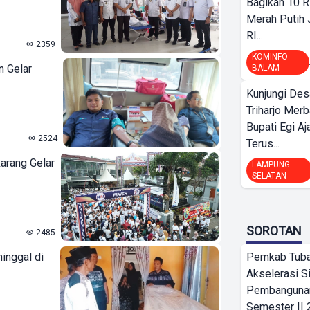
Bagikan 10 R
Merah Putih
RI...
2359
KOMINFO
 Gelar
BALAM
Kunjungi Des
Triharjo Mer
Bupati Egi A
2524
Terus...
arang Gelar
LAMPUNG
SELATAN
SOROTAN
2485
inggal di
Pemkab Tub
Akselerasi S
Pembangunan
Semester II