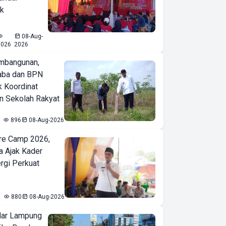
ak
08-Aug-
1026
2026
mbangunan,
aba dan BPN
k Koordinat
 Sekolah Rakyat
896
08-Aug-2026
re Camp 2026,
a Ajak Kader
ergi Perkuat
880
08-Aug-2026
ar Lampung