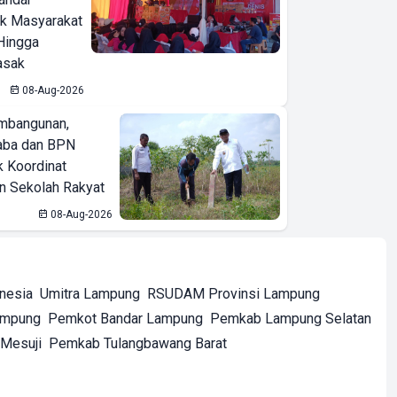
ak Masyarakat
Hingga
asak
08-Aug-2026
mbangunan,
aba dan BPN
k Koordinat
 Sekolah Rakyat
08-Aug-2026
onesia
Umitra Lampung
RSUDAM Provinsi Lampung
ampung
Pemkot Bandar Lampung
Pemkab Lampung Selatan
Mesuji
Pemkab Tulangbawang Barat