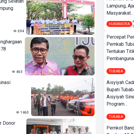
ung Selatan
Lampung, Aj
ampung
Masyarakat...
HUMANIORA
694
Percepat Pe
enghargaan
Pemkab Tub
-78
Tentukan Titi
Pembangunan
TUBABA
463
inasi
Aisyiyah Cad
Bupati Tubab
Aisyiyah Sin
Program...
1460
TUBABA
r Donor
Pemkot Band