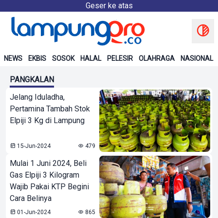
Geser ke atas
NEWS
EKBIS
SOSOK
HALAL
PELESIR
OLAHRAGA
NASIONAL
PANGKALAN
Jelang Iduladha,
Pertamina Tambah Stok
Elpiji 3 Kg di Lampung
15-Jun-2024
479
Mulai 1 Juni 2024, Beli
Gas Elpiji 3 Kilogram
Wajib Pakai KTP Begini
Cara Belinya
01-Jun-2024
865