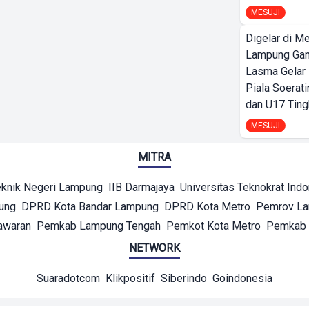
MESUJI
Digelar di Me
Lampung Ga
Lasma Gelar
Piala Soerati
dan U17 Ting
MESUJI
MITRA
eknik Negeri Lampung
IIB Darmajaya
Universitas Teknokrat Ind
ung
DPRD Kota Bandar Lampung
DPRD Kota Metro
Pemrov L
awaran
Pemkab Lampung Tengah
Pemkot Kota Metro
Pemkab 
NETWORK
Suaradotcom
Klikpositif
Siberindo
Goindonesia