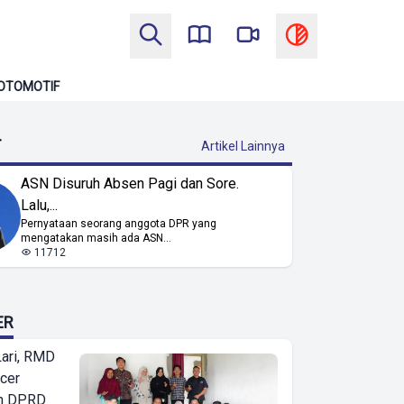
OTOMOTIF
T
Artikel Lainnya
ASN Disuruh Absen Pagi dan Sore.
Lalu,...
Pernyataan seorang anggota DPR yang
mengatakan masih ada ASN...
11712
ER
Lari, RMD
ncer
an DPRD