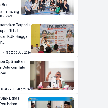
Beri...
06-Aug-
469
2026
eternakan Terpadu
 Bupati Tubaba
tuan KUR Hingga
...
435
06-Aug-2026
ba Optimalkan
 Data dan Tata
abel
402
06-Aug-2026
 Siap Bahas
Perubahan