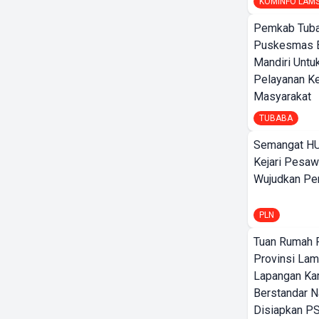
KOMINFO LAM
Pemkab Tuba
Puskesmas 
Mandiri Untu
Pelayanan K
Masyarakat
TUBABA
Semangat HU
Kejari Pesaw
Wujudkan Per
PLN
Tuan Rumah P
Provinsi Lam
Lapangan K
Berstandar N
Disiapkan PS