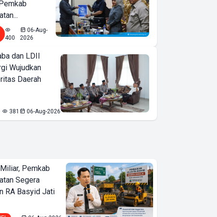
 Pemkab
tan...
06-Aug-
400
2026
ba dan LDII
rgi Wujudkan
ritas Daerah
381
06-Aug-2026
Miliar, Pemkab
atan Segera
n RA Basyid Jati