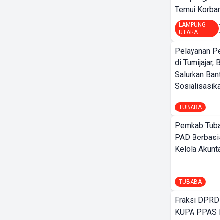
Temui Korban 
LAMPUNG
UTARA
Pelayanan P
di Tumijajar,
Salurkan Ban
Sosialisasikan
TUBABA
Pemkab Tuba
PAD Berbasis
Kelola Akunt
TUBABA
Fraksi DPRD
KUPA PPAS 