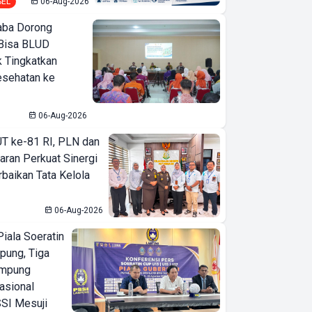
SEL
06-Aug-2026
ba Dorong
Bisa BLUD
k Tingkatkan
esehatan ke
06-Aug-2026
T ke-81 RI, PLN dan
aran Perkuat Sinergi
baikan Tata Kelola
06-Aug-2026
iala Soeratin
pung, Tiga
ampung
asional
SI Mesuji