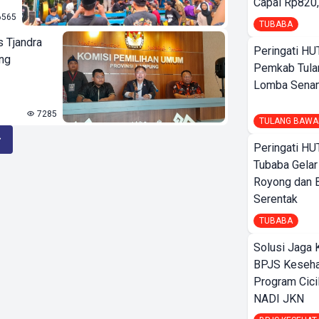
Capai Rp820,
565
TUBABA
s Tjandra
Peringati HU
ng
Pemkab Tula
Lomba Sena
7285
TULANG BAWA
Peringati HU
Tubaba Gelar
Royong dan B
Serentak
TUBABA
Solusi Jaga 
BPJS Keseha
Program Cici
NADI JKN