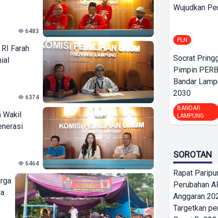
Wujudkan Per
6483
PLN
RI Farah
Socrat Pring
ial
Pimpin PERB
Bandar Lamp
2030
6374
BANDAR
 Wakil
LAMPUNG
enerasi
SOROTAN
6464
Rapat Parip
arga
Perubahan A
da
Anggaran 202
Targetkan pe