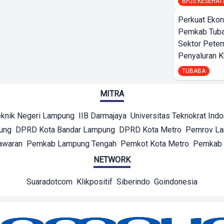
BPJS KESEHAT
Perkuat Ekon
Pemkab Tuba
Sektor Peter
Penyaluran 
TUBABA
MITRA
eknik Negeri Lampung
IIB Darmajaya
Universitas Teknokrat Ind
ung
DPRD Kota Bandar Lampung
DPRD Kota Metro
Pemrov L
awaran
Pemkab Lampung Tengah
Pemkot Kota Metro
Pemkab 
NETWORK
Suaradotcom
Klikpositif
Siberindo
Goindonesia