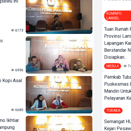
gsewu ini
KOMINFO
LAMSEL
Tuan Rumah P
6173
Provinsi Lam
ni
Lapangan K
Berstandar N
Disiapkan...
MESUJI
7
6996
Pemkab Tuba
i Kopi Asal
Puskesmas 
Mandiri Untu
Pelayanan Ke
6680
TUBABA
o Ikhtiar
Semangat HU
Lampung
Kejari Pesaw