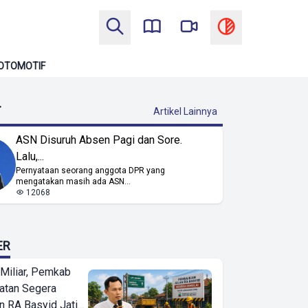
OTOMOTIF
T
Artikel Lainnya
ASN Disuruh Absen Pagi dan Sore.
Lalu,...
Pernyataan seorang anggota DPR yang
mengatakan masih ada ASN...
12068
ER
Miliar, Pemkab
atan Segera
n RA Basyid Jati...