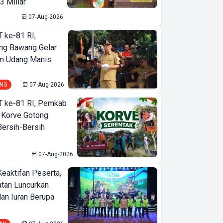
3 Miliar
07-Aug-2026
T ke-81 RI,
ng Bawang Gelar
m Udang Manis
NG
07-Aug-2026
T ke-81 RI, Pemkab
 Korve Gotong
ersih-Bersih
07-Aug-2026
Keaktifan Peserta,
tan Luncurkan
lan Iuran Berupa