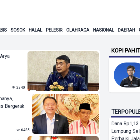
BIS
SOSOK
HALAL
PELESIR
OLAHRAGA
NASIONAL
DAERAH
KOPI PAHI
 Arya
2840
manya,
us Bergerak
TERPOPUL
Dana Rp1,13 
6485
Lampung Sel
Perbaiki Jala