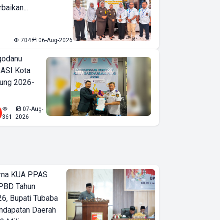
baikan...
704
06-Aug-2026
godanu
ASI Kota
ung 2026-
07-Aug-
361
2026
urna KUA PPAS
PBD Tahun
6, Bupati Tubaba
ndapatan Daerah