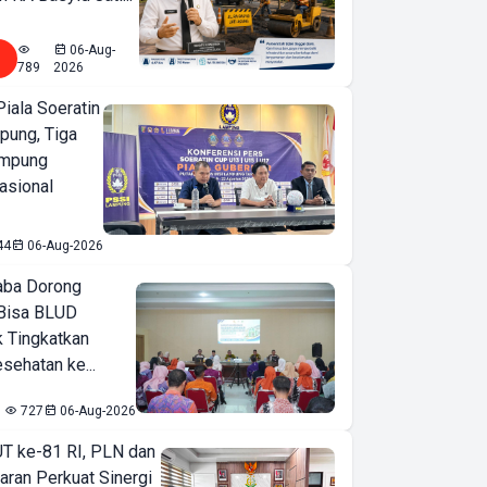
06-Aug-
789
2026
iala Soeratin
pung, Tiga
ampung
asional
44
06-Aug-2026
ba Dorong
Bisa BLUD
k Tingkatkan
sehatan ke...
727
06-Aug-2026
T ke-81 RI, PLN dan
aran Perkuat Sinergi