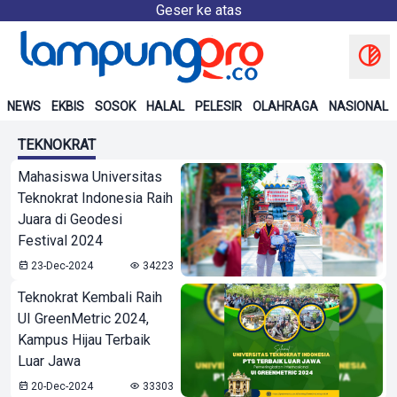
Geser ke atas
NEWS
EKBIS
SOSOK
HALAL
PELESIR
OLAHRAGA
NASIONAL
TEKNOKRAT
Mahasiswa Universitas
Teknokrat Indonesia Raih
Juara di Geodesi
Festival 2024
23-Dec-2024
34223
Teknokrat Kembali Raih
UI GreenMetric 2024,
Kampus Hijau Terbaik
Luar Jawa
20-Dec-2024
33303