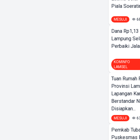
Piala Soeratin
MESUJI
6
Dana Rp1,13 
Lampung Sel
Perbaiki Jala
KOMINFO
LAMSEL
Tuan Rumah P
Provinsi Lam
Lapangan K
Berstandar N
Disiapkan...
MESUJI
6
Pemkab Tuba
Puskesmas 