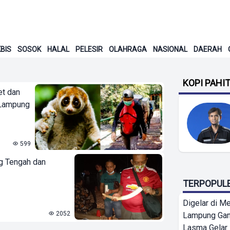
BIS
SOSOK
HALAL
PELESIR
OLAHRAGA
NASIONAL
DAERAH
KOPI PAHI
et dan
 Lampung
599
ng Tengah dan
TERPOPUL
Digelar di Me
2052
Lampung Ga
Lasma Gelar