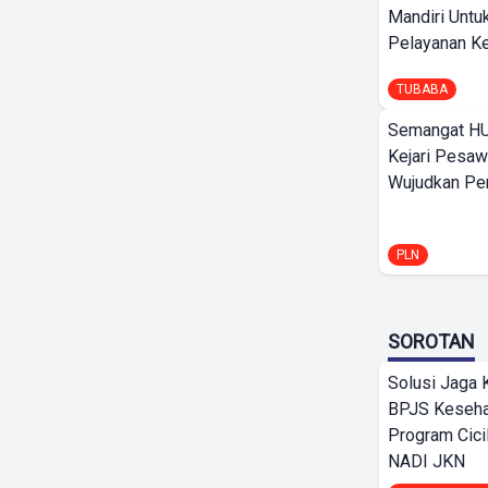
Mandiri Untu
Pelayanan Ke
TUBABA
Semangat HU
Kejari Pesaw
Wujudkan Per
PLN
SOROTAN
Solusi Jaga 
BPJS Keseha
Program Cici
NADI JKN