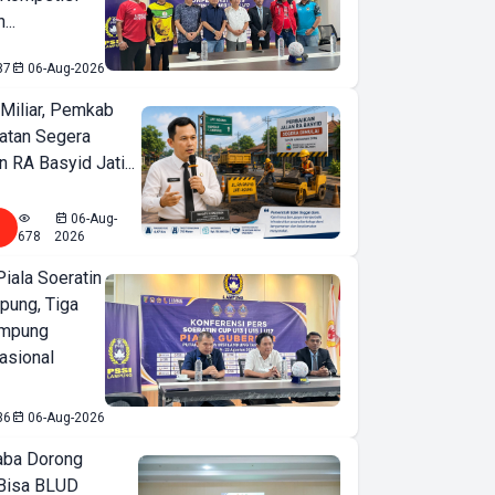
...
87
06-Aug-2026
Miliar, Pemkab
atan Segera
n RA Basyid Jati...
06-Aug-
678
2026
iala Soeratin
pung, Tiga
ampung
asional
36
06-Aug-2026
ba Dorong
Bisa BLUD