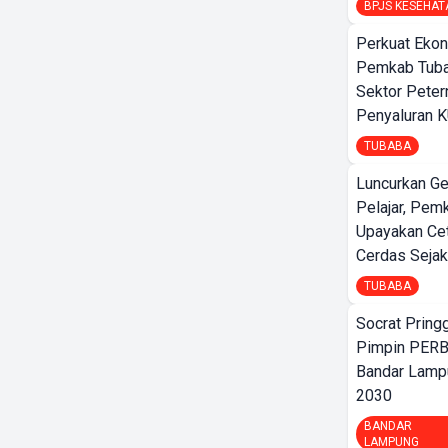
BPJS KESEHAT
Perkuat Ekon
Pemkab Tuba
Sektor Peter
Penyaluran 
TUBABA
Luncurkan G
Pelajar, Pem
Upayakan Ce
Cerdas Sejak
TUBABA
Socrat Pring
Pimpin PERB
Bandar Lamp
2030
BANDAR
LAMPUNG