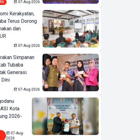
AN
07-Aug-2026
omi Kerakyatan,
ba Terus Dorong
nakan dan
KUR
07-Aug-2026
erakan Simpanan
kab Tubaba
tak Generasi
 Dini
07-Aug-2026
godanu
ASI Kota
ung 2026-
07-Aug-
2026