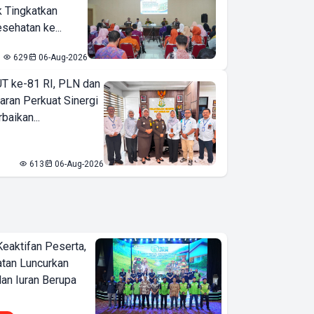
k Tingkatkan
sehatan ke...
629
06-Aug-2026
T ke-81 RI, PLN dan
aran Perkuat Sinergi
baikan...
613
06-Aug-2026
Keaktifan Peserta,
tan Luncurkan
lan Iuran Berupa