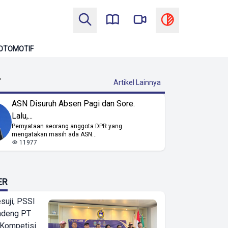
OTOMOTIF
T
Artikel Lainnya
ASN Disuruh Absen Pagi dan Sore.
Lalu,...
Pernyataan seorang anggota DPR yang
mengatakan masih ada ASN...
11977
ER
suji, PSSI
ndeng PT
 Kompetisi