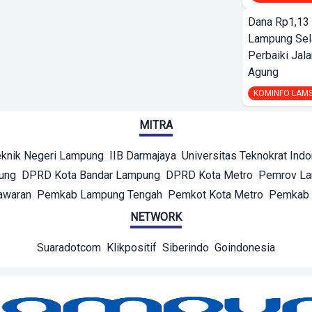
Dana Rp1,13 
Lampung Sel
Perbaiki Jala
Agung
KOMINFO LAM
MITRA
eknik Negeri Lampung
IIB Darmajaya
Universitas Teknokrat Ind
ung
DPRD Kota Bandar Lampung
DPRD Kota Metro
Pemrov L
awaran
Pemkab Lampung Tengah
Pemkot Kota Metro
Pemkab 
NETWORK
Suaradotcom
Klikpositif
Siberindo
Goindonesia