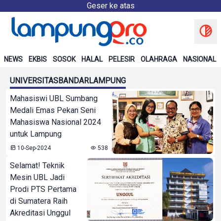
Geser ke atas
NEWS
EKBIS
SOSOK
HALAL
PELESIR
OLAHRAGA
NASIONAL
UNIVERSITASBANDARLAMPUNG
Mahasiswi UBL Sumbang
Medali Emas Pekan Seni
Mahasiswa Nasional 2024
untuk Lampung
10-Sep-2024
538
Selamat! Teknik
Mesin UBL Jadi
Prodi PTS Pertama
di Sumatera Raih
Akreditasi Unggul