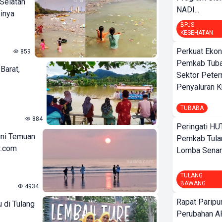
 Selatan
NADI...
inya
BPJS
KESEHATAN
Perkuat Ekon
859
Pemkab Tuba
arat,
Sektor Peter
Penyaluran 
TUBABA
884
Peringati HU
ini Temuan
Pemkab Tula
t.com
Lomba Sena
TULANG
BAWANG
4934
Rapat Parip
 di Tulang
Perubahan A