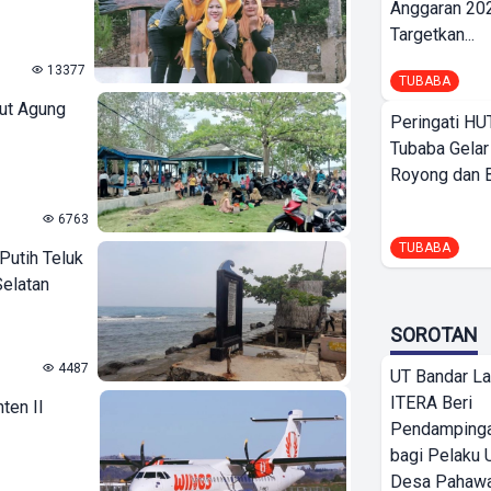
Anggaran 202
Targetkan...
13377
TUBABA
aut Agung
Peringati HU
Tubaba Gelar
Royong dan Be
6763
TUBABA
 Putih Teluk
elatan
SOROTAN
4487
UT Bandar L
ITERA Beri
ten II
Pendamping
bagi Pelak
Desa Pahaw