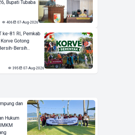
6, Bupati Tubaba
406
07-Aug-2026
T ke-81 RI, Pemkab
 Korve Gotong
rsih-Bersih...
395
07-Aug-2026
ampung dan
an Hukum
u UMKM
ang