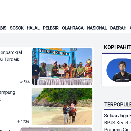
BIS
SOSOK
HALAL
PELESIR
OLAHRAGA
NASIONAL
DAERAH
KOPI PAHI
enparekraf
i Terbaik
566
Lampung
u
TERPOPUL
Solusi Jaga 
1726
BPJS Keseha
Program Cici