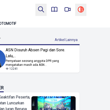
OTOMOTIF
T
Artikel Lainnya
ASN Disuruh Absen Pagi dan Sore.
Lalu,...
Pernyataan seorang anggota DPR yang
mengatakan masih ada ASN...
12241
ER
Keaktifan Peserta,
tan Luncurkan
lan Iuran Berupa