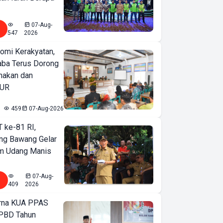
07-Aug-
547
2026
omi Kerakyatan,
ba Terus Dorong
nakan dan
KUR
459
07-Aug-2026
T ke-81 RI,
ng Bawang Gelar
m Udang Manis
07-Aug-
409
2026
urna KUA PPAS
PBD Tahun