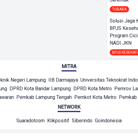
TUBABA
Solusi Jaga 
BPJS Keseha
Program Cici
NADI JKN
BPJS KESEHAT
MITRA
eknik Negeri Lampung
IIB Darmajaya
Universitas Teknokrat Ind
ung
DPRD Kota Bandar Lampung
DPRD Kota Metro
Pemrov L
awaran
Pemkab Lampung Tengah
Pemkot Kota Metro
Pemkab 
NETWORK
Suaradotcom
Klikpositif
Siberindo
Goindonesia