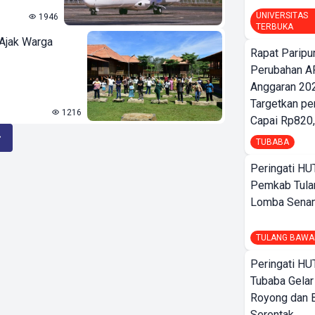
UNIVERSITAS
1946
TERBUKA
 Ajak Warga
Rapat Parip
Perubahan A
Anggaran 202
Targetkan pe
1216
Capai Rp820,
TUBABA
Peringati HU
Pemkab Tula
Lomba Sena
TULANG BAWA
Peringati HU
Tubaba Gelar
Royong dan B
Serentak