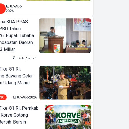
07-Aug-
2026
urna KUA PPAS
PBD Tahun
6, Bupati Tubaba
ndapatan Daerah
3 Miliar
07-Aug-2026
T ke-81 RI,
ng Bawang Gelar
m Udang Manis
NG
07-Aug-2026
T ke-81 RI, Pemkab
 Korve Gotong
ersih-Bersih