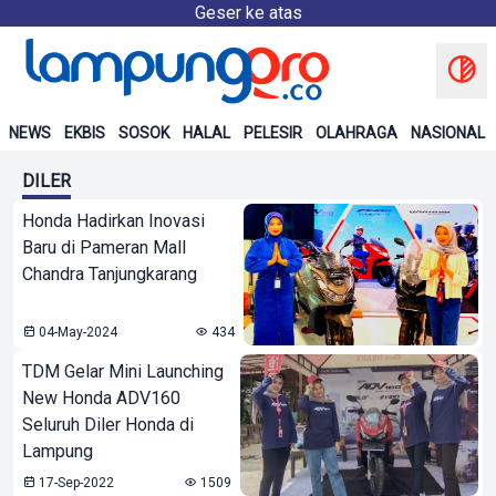
Geser ke atas
NEWS
EKBIS
SOSOK
HALAL
PELESIR
OLAHRAGA
NASIONAL
DILER
Honda Hadirkan Inovasi
Baru di Pameran Mall
Chandra Tanjungkarang
04-May-2024
434
TDM Gelar Mini Launching
New Honda ADV160
Seluruh Diler Honda di
Lampung
17-Sep-2022
1509