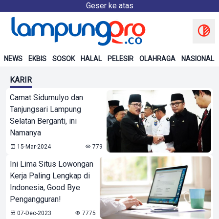
Geser ke atas
NEWS
EKBIS
SOSOK
HALAL
PELESIR
OLAHRAGA
NASIONAL
KARIR
Camat Sidumulyo dan
Tanjungsari Lampung
Selatan Berganti, ini
Namanya
15-Mar-2024
779
Ini Lima Situs Lowongan
Kerja Paling Lengkap di
Indonesia, Good Bye
Pengangguran!
07-Dec-2023
7775