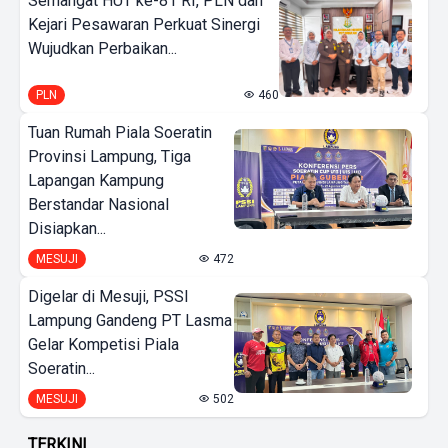
Semangat HUT ke-81 RI, PLN dan
Kejari Pesawaran Perkuat Sinergi
Wujudkan Perbaikan...
PLN
460
Tuan Rumah Piala Soeratin
Provinsi Lampung, Tiga
Lapangan Kampung
Berstandar Nasional
Disiapkan...
MESUJI
472
Digelar di Mesuji, PSSI
Lampung Gandeng PT Lasma
Gelar Kompetisi Piala
Soeratin...
MESUJI
502
TERKINI