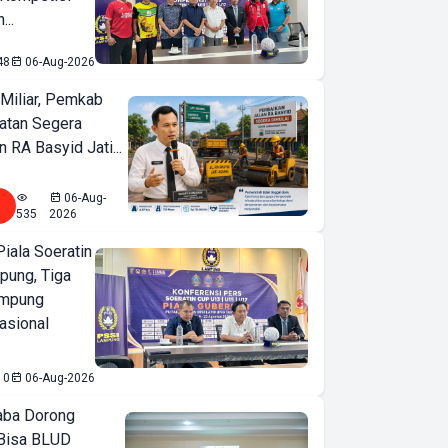
...
48
06-Aug-2026
Miliar, Pemkab
atan Segera
n RA Basyid Jati...
06-Aug-
535
2026
iala Soeratin
pung, Tiga
ampung
asional
10
06-Aug-2026
ba Dorong
Bisa BLUD