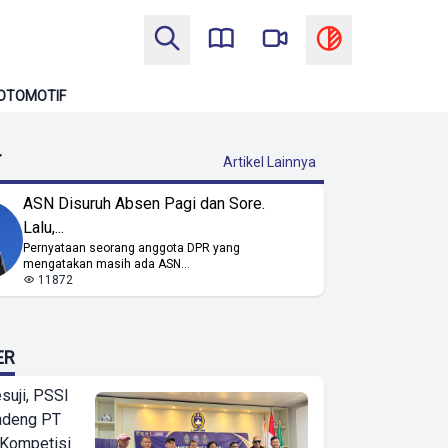
OTOMOTIF
T
Artikel Lainnya
ASN Disuruh Absen Pagi dan Sore.
Lalu,...
Pernyataan seorang anggota DPR yang
mengatakan masih ada ASN...
11872
ER
suji, PSSI
ndeng PT
 Kompetisi