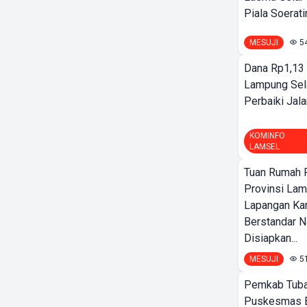
Piala Soeratin
MESUJI
5
Dana Rp1,13 
Lampung Sel
Perbaiki Jala
KOMINFO
LAMSEL
Tuan Rumah P
Provinsi Lam
Lapangan K
Berstandar N
Disiapkan...
MESUJI
5
Pemkab Tuba
Puskesmas 