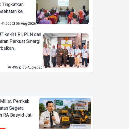
k Tingkatkan
sehatan ke...
505
06-Aug-2026
T ke-81 RI, PLN dan
aran Perkuat Sinergi
baikan...
495
06-Aug-2026
Miliar, Pemkab
atan Segera
n RA Basyid Jati