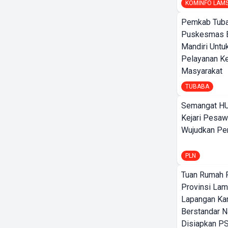
KOMINFO LAM
Pemkab Tuba
Puskesmas 
Mandiri Untu
Pelayanan K
Masyarakat
TUBABA
Semangat HU
Kejari Pesaw
Wujudkan Per
PLN
Tuan Rumah P
Provinsi Lam
Lapangan K
Berstandar N
Disiapkan PS