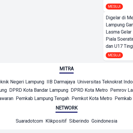
MESUJI
Digelar di Me
Lampung Ga
Lasma Gelar
Piala Soerati
dan U17 Ting
MESUJI
MITRA
eknik Negeri Lampung
IIB Darmajaya
Universitas Teknokrat Ind
ung
DPRD Kota Bandar Lampung
DPRD Kota Metro
Pemrov L
awaran
Pemkab Lampung Tengah
Pemkot Kota Metro
Pemkab 
NETWORK
Suaradotcom
Klikpositif
Siberindo
Goindonesia