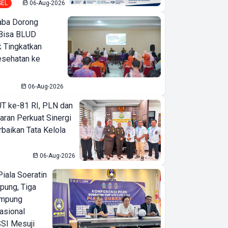
SEL
06-Aug-2026
ba Dorong
Bisa BLUD
k Tingkatkan
esehatan ke
06-Aug-2026
T ke-81 RI, PLN dan
aran Perkuat Sinergi
baikan Tata Kelola
06-Aug-2026
iala Soeratin
pung, Tiga
ampung
asional
SI Mesuji