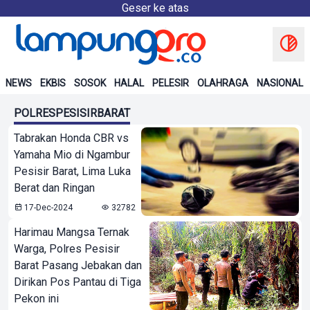
Geser ke atas
NEWS
EKBIS
SOSOK
HALAL
PELESIR
OLAHRAGA
NASIONAL
POLRESPESISIRBARAT
Tabrakan Honda CBR vs
Yamaha Mio di Ngambur
Pesisir Barat, Lima Luka
Berat dan Ringan
17-Dec-2024
32782
Harimau Mangsa Ternak
Warga, Polres Pesisir
Barat Pasang Jebakan dan
Dirikan Pos Pantau di Tiga
Pekon ini