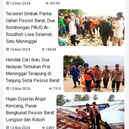
13-Dec-2024
30195
Terseret Ombak Pantai
Ilahan Pesisir Barat, Dua
Rombongan PAUD Ar-
Roudhoh Liwa Selamat,
Satu Meninggal
23-Nov-2024
18044
Hendak Cari Ikan, Dua
Nelayan Temukan Pria
Meninggal Terapung di
Tanjung Setia Pesisir Barat
12-Nov-2024
7310
Hujan Disertai Angin
Kencang, Pasar
Bengkunat Pesisir Barat
Longsor dan Roboh
12-Nov-2024
6459