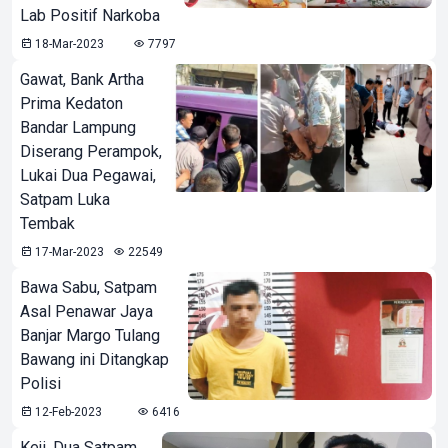
Lab Positif Narkoba
18-Mar-2023
7797
Gawat, Bank Artha
Prima Kedaton
Bandar Lampung
Diserang Perampok,
Lukai Dua Pegawai,
Satpam Luka
Tembak
17-Mar-2023
22549
Bawa Sabu, Satpam
Asal Penawar Jaya
Banjar Margo Tulang
Bawang ini Ditangkap
Polisi
12-Feb-2023
6416
Keji, Dua Satpam