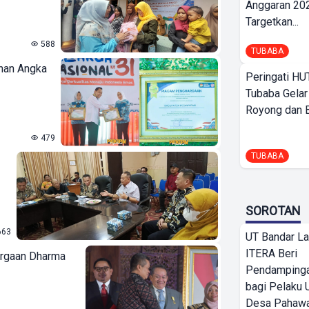
Anggaran 202
Targetkan...
588
TUBABA
nan Angka
Peringati HU
Tubaba Gelar
Royong dan Be
479
TUBABA
SOROTAN
663
UT Bandar L
ITERA Beri
argaan Dharma
Pendamping
bagi Pelak
Desa Pahaw