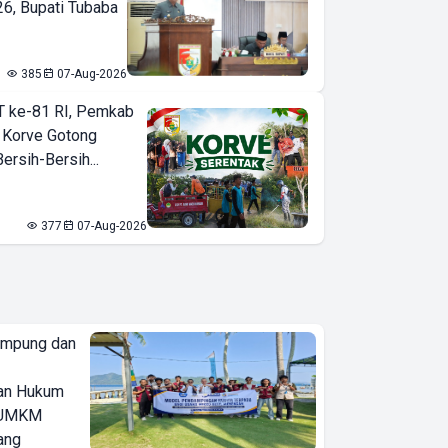
6, Bupati Tubaba
385
07-Aug-2026
T ke-81 RI, Pemkab
 Korve Gotong
rsih-Bersih...
377
07-Aug-2026
ampung dan
an Hukum
u UMKM
ang