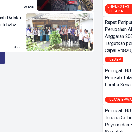
UNIVERSITAS
690
TERBUKA
mah Dataku
Rapat Parip
i Tubaba
Perubahan A
Anggaran 202
Targetkan pe
550
Capai Rp820,
TUBABA
Peringati HU
Pemkab Tula
Lomba Sena
TULANG BAWA
Peringati HU
Tubaba Gelar
Royong dan B
Serentak