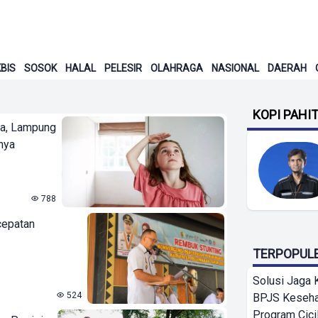
BIS
SOSOK
HALAL
PELESIR
OLAHRAGA
NASIONAL
DAERAH
KOPI PAHI
ra, Lampung
nya
788
cepatan
TERPOPUL
Solusi Jaga 
524
BPJS Keseha
Program Cici