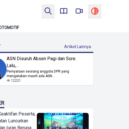
OTOMOTIF
T
Artikel Lainnya
ASN Disuruh Absen Pagi dan Sore.
Lalu,...
Pernyataan seorang anggota DPR yang
mengatakan masih ada ASN...
12221
ER
Keaktifan Peserta,
tan Luncurkan
lan Iuran Berupa