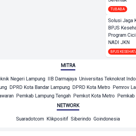
TUBABA
Solusi Jaga 
BPJS Keseha
Program Cici
NADI JKN
BPJS KESEHAT
MITRA
eknik Negeri Lampung
IIB Darmajaya
Universitas Teknokrat Ind
ung
DPRD Kota Bandar Lampung
DPRD Kota Metro
Pemrov L
awaran
Pemkab Lampung Tengah
Pemkot Kota Metro
Pemkab 
NETWORK
Suaradotcom
Klikpositif
Siberindo
Goindonesia