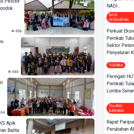
s Pesisir
NADI...
Pondok
BPJS
KESEHATAN
Perkuat Ekon
606
Pemkab Tuba
am
Sektor Peter
Penyaluran 
TUBABA
560
Peringati HU
an
Pemkab Tula
Lomba Sena
TULANG
BAWANG
654
Rapat Parip
KS Apik
Perubahan A
an Balita