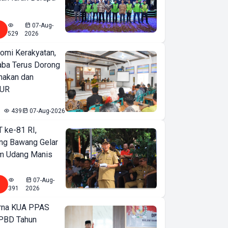
07-Aug-
529
2026
omi Kerakyatan,
ba Terus Dorong
nakan dan
KUR
439
07-Aug-2026
T ke-81 RI,
ng Bawang Gelar
m Udang Manis
07-Aug-
391
2026
urna KUA PPAS
PBD Tahun