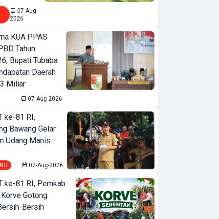
07-Aug-
2026
urna KUA PPAS
PBD Tahun
6, Bupati Tubaba
ndapatan Daerah
3 Miliar
07-Aug-2026
T ke-81 RI,
ng Bawang Gelar
m Udang Manis
NG
07-Aug-2026
T ke-81 RI, Pemkab
 Korve Gotong
ersih-Bersih