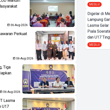
LUD Mandiri
MESUJI
Masyarakat
Digelar di Me
Lampung Ga
Lasma Gelar
06-Aug-2026
Piala Soerati
sawaran Perkuat
dan U17 Ting
MESUJI
06-Aug-2026
, Tiga
iapkan
06-Aug-2026
PT Lasma
an U17