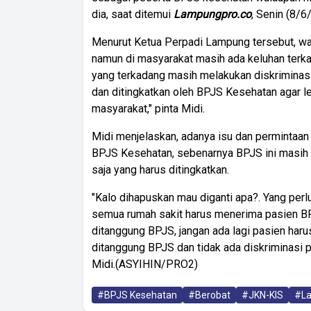
dia, saat ditemui
Lampungpro.co
, Senin (8/6
Menurut Ketua Perpadi Lampung tersebut, wa
namun di masyarakat masih ada keluhan terkai
yang terkadang masih melakukan diskriminasi p
dan ditingkatkan oleh BPJS Kesehatan agar le
masyarakat," pinta Midi.
Midi menjelaskan, adanya isu dan permintaan
BPJS Kesehatan, sebenarnya BPJS ini masih 
saja yang harus ditingkatkan.
"Kalo dihapuskan mau diganti apa?. Yang perlu
semua rumah sakit harus menerima pasien B
ditanggung BPJS, jangan ada lagi pasien harus
ditanggung BPJS dan tidak ada diskriminasi 
Midi.(ASYIHIN/PRO2)
#BPJS Kesehatan
#Berobat
#JKN-KIS
#L