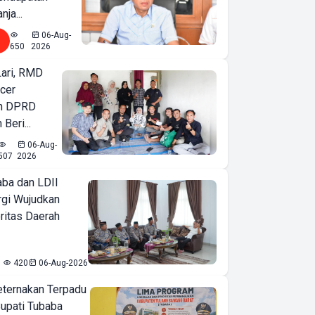
nja...
06-Aug-
650
2026
Lari, RMD
ncer
an DPRD
Beri...
06-Aug-
507
2026
ba dan LDII
rgi Wujudkan
ritas Daerah
420
06-Aug-2026
eternakan Terpadu
 Bupati Tubaba