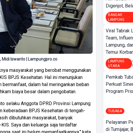
Digenjot, Bela
BANDAR
LAMPUNG
Viral Tabrak 
Team, Influe
Lampung, d
Temui Korban 
 Midi Iswanto | Lampungpro.co
LAMPUNG
UTARA
nya masyarakat yang berobat menggunakan
Pemkab Tuba
KIS BPJS Kesehatan. Hal ini menunjukan
Perkuat Sine
 bermanfaat, dalam hal meringankan beban
Program Prio
uhkam biaya besar dalam pengobatan.
swanto selaku Anggota DPRD Provinsi Lampung
an keberadaan BPJS Kesehatan di tengah-
TUBABA
asih dibutuhkan masyarakat, banyak
Pelayanan P
IS. Saya dan keluarga saja terdaftar
di Tumijajar,
ngga saat ini belum memanfaatkannya," kata