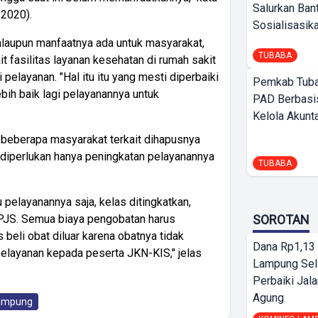
Salurkan Ban
/2020).
Sosialisasikan
laupun manfaatnya ada untuk masyarakat,
TUBABA
t fasilitas layanan kesehatan di rumah sakit
elayanan. "Hal itu itu yang mesti diperbaiki
Pemkab Tuba
bih baik lagi pelayanannya untuk
PAD Berbasis
Kelola Akunt
 beberapa masyarakat terkait dihapusnya
diperlukan hanya peningkatan pelayanannya
TUBABA
 pelayanannya saja, kelas ditingkatkan,
PJS. Semua biaya pengobatan harus
SOROTAN
 beli obat diluar karena obatnya tidak
Dana Rp1,13 
pelayanan kepada peserta JKN-KIS," jelas
Lampung Sel
Perbaiki Jala
Agung
ampung