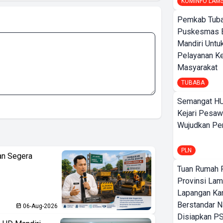
KOMINFO LAM
Pemkab Tuba
Puskesmas 
Mandiri Untu
Pelayanan K
Masyarakat
TUBABA
Semangat HU
Kejari Pesaw
Wujudkan Per
PLN
an Segera
Tuan Rumah P
Provinsi Lam
Lapangan K
Berstandar N
06-Aug-2026
Disiapkan PS