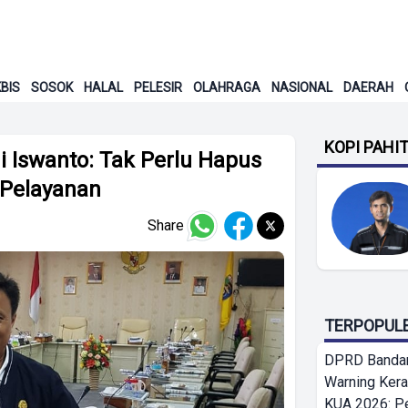
BIS
SOSOK
HALAL
PELESIR
OLAHRAGA
NASIONAL
DAERAH
KOPI PAHI
Iswanto: Tak Perlu Hapus
 Pelayanan
Share
TERPOPUL
DPRD Bandar
Warning Ker
KUA 2026: P