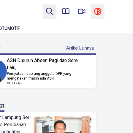
OTOMOTIF
T
Artikel Lainnya
ASN Disuruh Absen Pagi dan Sore.
Lalu,...
Pernyataan seorang anggota DPR yang
mengatakan masih ada ASN...
11748
ER
 Lampung Beri
as Perubahan
endapatan