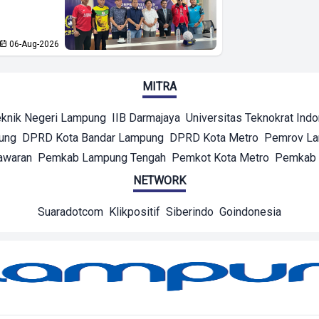
06-Aug-2026
MITRA
eknik Negeri Lampung
IIB Darmajaya
Universitas Teknokrat Ind
ung
DPRD Kota Bandar Lampung
DPRD Kota Metro
Pemrov L
awaran
Pemkab Lampung Tengah
Pemkot Kota Metro
Pemkab 
NETWORK
Suaradotcom
Klikpositif
Siberindo
Goindonesia