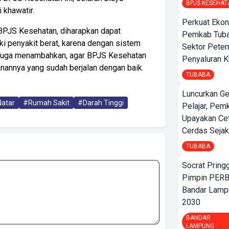
BPJS KESEHAT
 khawatir.
Perkuat Ekon
BPJS Kesehatan, diharapkan dapat
Pemkab Tuba
i penyakit berat, karena dengan sistem
Sektor Peter
 juga menambahkan, agar BPJS Kesehatan
Penyaluran 
nannya yang sudah berjalan dengan baik.
TUBABA
Luncurkan G
atar
#Rumah Sakit
#Darah Tinggi
Pelajar, Pem
Upayakan Ce
Cerdas Sejak
TUBABA
Socrat Pring
Pimpin PERB
Bandar Lamp
2030
BANDAR
LAMPUNG