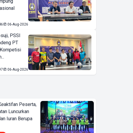
ampung
asional
46
06-Aug-2026
suji, PSSI
ndeng PT
 Kompetisi
...
97
06-Aug-2026
Keaktifan Peserta,
tan Luncurkan
lan Iuran Berupa