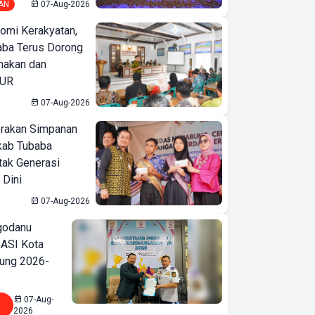
AN
07-Aug-2026
omi Kerakyatan,
ba Terus Dorong
nakan dan
KUR
07-Aug-2026
erakan Simpanan
kab Tubaba
tak Generasi
 Dini
07-Aug-2026
godanu
ASI Kota
ung 2026-
07-Aug-
2026