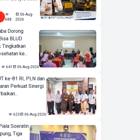
06-Aug-
688
2026
ba Dorong
Bisa BLUD
k Tingkatkan
sehatan ke...
641
06-Aug-2026
T ke-81 RI, PLN dan
aran Perkuat Sinergi
baikan...
623
06-Aug-2026
iala Soeratin
pung, Tiga