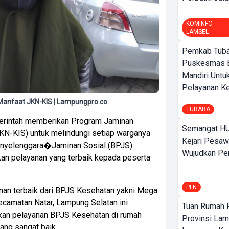
KOMINFO
LAMSEL
Pemkab Tuba
Puskesmas 
Mandiri Untu
Pelayanan Ke
anfaat JKN-KIS | Lampungpro.co
TUBABA
rintah memberikan Program Jaminan
Semangat HU
JKN-KIS) untuk melindungi setiap warganya
Kejari Pesaw
Penyelenggara�Jaminan Sosial (BPJS)
Wujudkan Per
an pelayanan yang terbaik kepada peserta
PLN
nan terbaik dari BPJS Kesehatan yakni Mega
ecamatan Natar, Lampung Selatan ini
Tuan Rumah P
an pelayanan BPJS Kesehatan di rumah
Provinsi Lam
ang sangat baik.