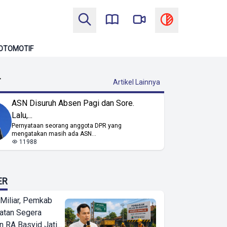
OTOMOTIF
T
Artikel Lainnya
ASN Disuruh Absen Pagi dan Sore.
Lalu,...
Pernyataan seorang anggota DPR yang
mengatakan masih ada ASN...
11988
ER
Miliar, Pemkab
atan Segera
n RA Basyid Jati...