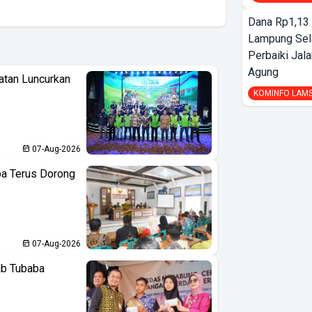
Dana Rp1,13 
Lampung Sel
Perbaiki Jala
Agung
atan Luncurkan
KOMINFO LAM
07-Aug-2026
ba Terus Dorong
07-Aug-2026
ab Tubaba