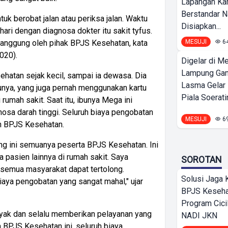
Lapangan K
Berstandar N
uk berobat jalan atau periksa jalan. Waktu
Disiapkan...
hari dengan diagnosa dokter itu sakit tyfus.
MESUJI
6
tanggung oleh pihak BPJS Kesehatan, kata
020).
Digelar di Me
Lampung Ga
atan sejak kecil, sampai ia dewasa. Dia
Lasma Gelar
bunya, yang juga pernah menggunakan kartu
Piala Soeratin
rumah sakit. Saat itu, ibunya Mega ini
nosa darah tinggi. Seluruh biaya pengobatan
MESUJI
6
h BPJS Kesehatan.
ang ini semuanya peserta BPJS Kesehatan. Ini
 pasien lainnya di rumah sakit. Saya
SOROTAN
 semua masyarakat dapat tertolong.
Solusi Jaga 
iaya pengobatan yang sangat mahal," ujar
BPJS Keseha
Program Cici
nyak dan selalu memberikan pelayanan yang
NADI JKN
BPJS Kesehatan ini, seluruh biaya