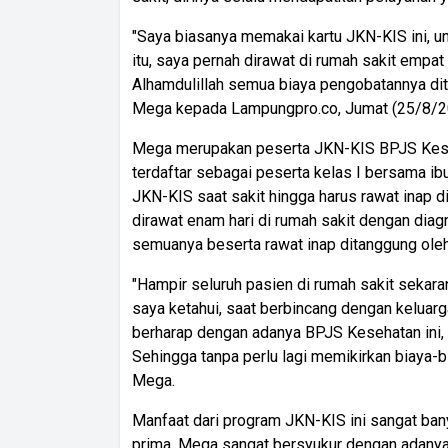
"Saya biasanya memakai kartu JKN-KIS ini, unt
itu, saya pernah dirawat di rumah sakit empat 
Alhamdulillah semua biaya pengobatannya di
Mega kepada Lampungpro.co, Jumat (25/8/2
Mega merupakan peserta JKN-KIS BPJS Keseh
terdaftar sebagai peserta kelas I bersama i
JKN-KIS saat sakit hingga harus rawat inap di 
dirawat enam hari di rumah sakit dengan diag
semuanya beserta rawat inap ditanggung ole
"Hampir seluruh pasien di rumah sakit sekar
saya ketahui, saat berbincang dengan keluarga
berharap dengan adanya BPJS Kesehatan ini,
Sehingga tanpa perlu lagi memikirkan biaya-b
Mega.
Manfaat dari program JKN-KIS ini sangat ba
prima. Mega sangat bersyukur dengan adanya 