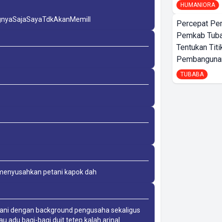
HUMANIORA
nyaSajaSayaTdkAkanMemilI
Percepat Pe
Pemkab Tub
Tentukan Titi
Pembangunan
TUBABA
 menyusahkan petani kapok dah
rzani dengan background pengusaha sekaligus
 adu bagi-bagi duit tetep kalah arinal