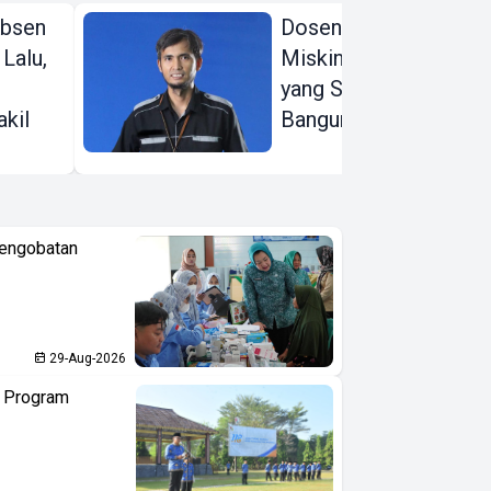
Absen
Dosen dan Guru Kita
 Lalu,
Miskin, Lalu Siapa
yang Sedang Kita
kil
Bangun?
Pengobatan
29-Aug-2026
n Program