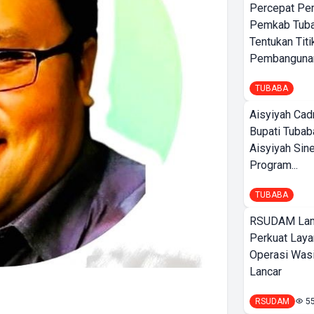
Percepat Pe
Pemkab Tub
Tentukan Titi
Pembangunan
TUBABA
Aisyiyah Cad
Bupati Tubab
Aisyiyah Sin
Program...
TUBABA
RSUDAM La
Perkuat Laya
Operasi Wasi
Lancar
RSUDAM
5