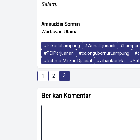
Salam,
Amiruddin Sormin
Wartawan Utama
#PilkadaLampung
#ArinalDjunaidi
#Lampun
#PDIPerjuanan
#calongubernurLampung
#c
#RahmatMirzaniDjausal
#JihanNurlela
#Sut
3
1
2
Berikan Komentar