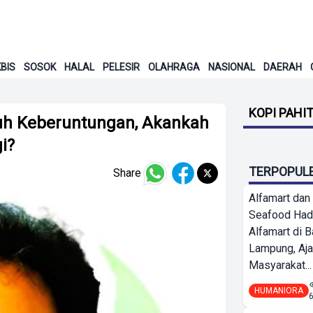
BIS
SOSOK
HALAL
PELESIR
OLAHRAGA
NASIONAL
DAERAH
KOPI PAHI
nuh Keberuntungan, Akankah
i?
TERPOPUL
Share
Alfamart dan
Seafood Had
Alfamart di 
Lampung, Aj
Masyarakat...
HUMANIORA