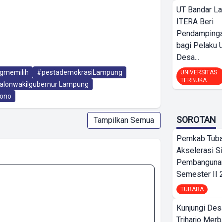
UT Bandar L
ITERA Beri
Pendamping
bagi Pelak
Desa...
gmemilih
#pestademokrasiLampung
UNIVERSITAS
TERBUKA
alonwakilgubernur Lampung
ono
SOROTAN
Tampilkan Semua
Pemkab Tub
Akselerasi S
Pembangunan
Semester II
TUBABA
Kunjungi Des
Triharjo Mer