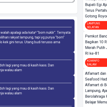
Bupati Egi A
Terus Pertah
Gotong Royo
LAMPUNG
SELATAN
, walah apalagi ada kata² "bom nuklir". Ternyata
Pemkot Band
lihan rakyat lampung, tapi yg punya "bom"
Bagikan 10 R
 kek gini terus. Utang budi terusss ama
Merah Putih
RI ke-81
KOMINFO
BALAM
 lagi yang mau di kasih kaos. Dan
anja walau alam
Alfamart dan
Seafood Had
Alfamart di 
 lagi yang mau di kasih kaos. Dan
Lampung, Aj
anja walau alam
Berolahraga 
Belajar Mem