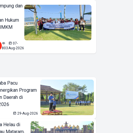
ampung dan
an Hukum
u UMKM
07-
803
Aug-2026
aba Pacu
inergikan Program
 Daerah di
 2026
29-Aug-2026
a Helau di
bau Mataram,