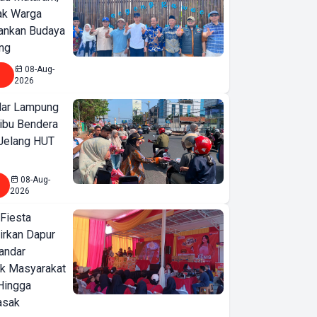
jak Warga
ankan Budaya
ng
08-Aug-
2026
ar Lampung
ibu Bendera
 Jelang HUT
08-Aug-
2026
 Fiesta
irkan Dapur
Bandar
ak Masyarakat
Hingga
asak