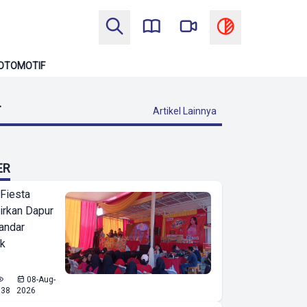
OTOMOTIF
T
Artikel Lainnya
ER
 Fiesta
irkan Dapur
Bandar
ak
08-Aug-
638
2026