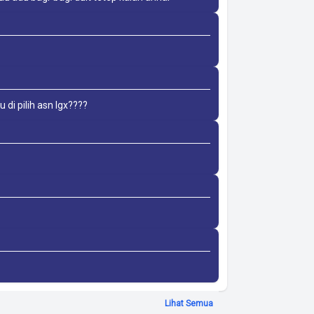
 di pilih asn lgx????
Lihat Semua