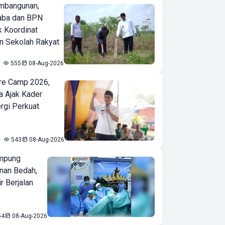
mbangunan,
aba dan BPN
k Koordinat
 Sekolah Rakyat
555
08-Aug-2026
re Camp 2026,
a Ajak Kader
ergi Perkuat
543
08-Aug-2026
mpung
nan Bedah,
r Berjalan
54
08-Aug-2026