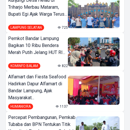
Kunjungi Desa Helau di
Triharjo Merbau Mataram,
Bupati Egi Ajak Warga Terus...
LAMPUNG SELATAN
725
Pemkot Bandar Lampung
Bagikan 10 Ribu Bendera
Merah Putih Jelang HUT RI...
KOMINFO BALAM
822
Alfamart dan Fiesta Seafood
Hadirkan Dapur Alfamart di
Bandar Lampung, Ajak
Masyarakat...
HUMANIORA
1137
Percepat Pembangunan, Pemkab
Tubaba dan BPN Tentukan Titik