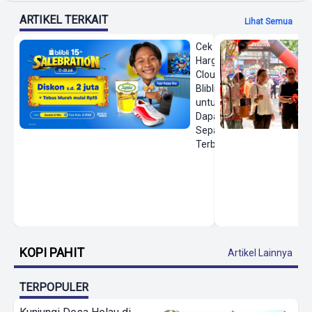
ARTIKEL TERKAIT
Lihat Semua
Cek
Harga On
Cloud di
Blibli
untuk
Dapatkan
Sepatu
Terbaru
KOPI PAHIT
Artikel Lainnya
TERPOPULER