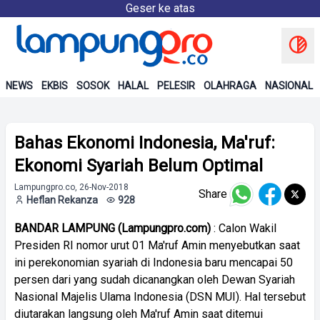
Geser ke atas
NEWS
EKBIS
SOSOK
HALAL
PELESIR
OLAHRAGA
NASIONAL
Bahas Ekonomi Indonesia, Ma'ruf:
Ekonomi Syariah Belum Optimal
Lampungpro.co, 26-Nov-2018
Share
Heflan Rekanza
928
BANDAR LAMPUNG (Lampungpro.com)
: Calon Wakil
Presiden RI nomor urut 01 Ma'ruf Amin menyebutkan saat
ini perekonomian syariah di Indonesia baru mencapai 50
persen dari yang sudah dicanangkan oleh Dewan Syariah
Nasional Majelis Ulama Indonesia (DSN MUI). Hal tersebut
diutarakan langsung oleh Ma'ruf Amin saat ditemui