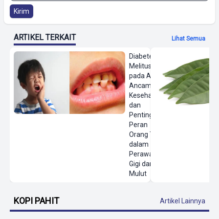
Kirim
ARTIKEL TERKAIT
Lihat Semua
Diabetes
Melitus
pada Anak,
Ancaman
Kesehatan
dan
Pentingnya
Peran
Orang Tua
dalam
Perawatan
Gigi dan
Mulut
KOPI PAHIT
Artikel Lainnya