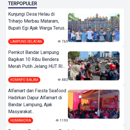
TERPOPULER
Kunjungi Desa Helau di
Triharjo Merbau Mataram,
Bupati Egi Ajak Warga Terus...
LAMPUNG SELATAN
769
Pemkot Bandar Lampung
Bagikan 10 Ribu Bendera
Merah Putih Jelang HUT RI...
KOMINFO BALAM
883
Alfamart dan Fiesta Seafood
Hadirkan Dapur Alfamart di
Bandar Lampung, Ajak
Masyarakat...
HUMANIORA
1193