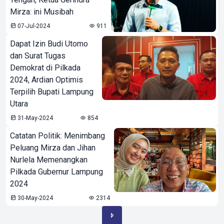
Mirza: ini Musibah
07-Jul-2024
911
Dapat Izin Budi Utomo
dan Surat Tugas
Demokrat di Pilkada
2024, Ardian Optimis
Terpilih Bupati Lampung
Utara
31-May-2024
854
Catatan Politik: Menimbang
Peluang Mirza dan Jihan
Nurlela Memenangkan
Pilkada Gubernur Lampung
2024
30-May-2024
2314