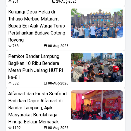
951
29-Aug-2026
Kunjungi Desa Helau di
Triharjo Merbau Mataram,
Bupati Egi Ajak Warga Terus
Pertahankan Budaya Gotong
Royong
768
08-Aug-2026
Pemkot Bandar Lampung
Bagikan 10 Ribu Bendera
Merah Putih Jelang HUT RI
ke-81
882
08-Aug-2026
Alfamart dan Fiesta Seafood
Hadirkan Dapur Alfamart di
Bandar Lampung, Ajak
Masyarakat Berolahraga
Hingga Belajar Memasak
1192
08-Aug-2026