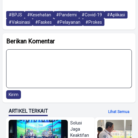
#BPJS
#Kesehatan
#Pandemi
#Covid-19
#Aplikasi
#Vaksinasi
#Faskes
#Pelayanan
#Prokes
Berikan Komentar
Kirim
ARTIKEL TERKAIT
Lihat Semua
Solusi
Jaga
Keaktifan