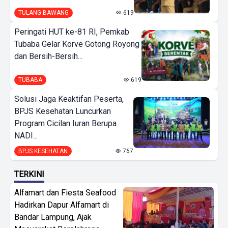
TULANG BAWANG
619
Peringati HUT ke-81 RI, Pemkab
Tubaba Gelar Korve Gotong Royong
dan Bersih-Bersih...
TUBABA
619
Solusi Jaga Keaktifan Peserta,
BPJS Kesehatan Luncurkan
Program Cicilan Iuran Berupa
NADI...
BPJS KESEHATAN
767
TERKINI
Alfamart dan Fiesta Seafood
Hadirkan Dapur Alfamart di
Bandar Lampung, Ajak