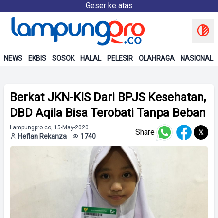
Geser ke atas
NEWS
EKBIS
SOSOK
HALAL
PELESIR
OLAHRAGA
NASIONAL
Berkat JKN-KIS Dari BPJS Kesehatan,
DBD Aqila Bisa Terobati Tanpa Beban
Lampungpro.co, 15-May-2020
Share
Heflan Rekanza
1740