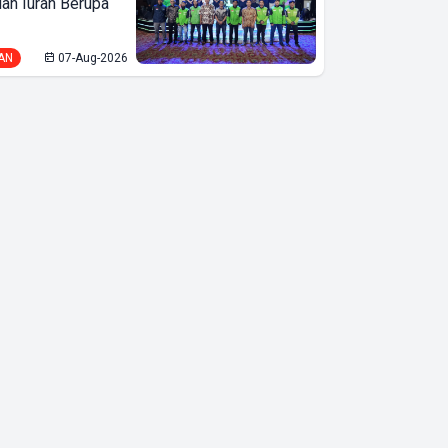
lan Iuran Berupa
AN
07-Aug-2026
Bupati Lampung
Selatan
Terkesima Hasil
Inovasi dan
Gotong Royong
Desa Helau di
Suak Sidomulyo