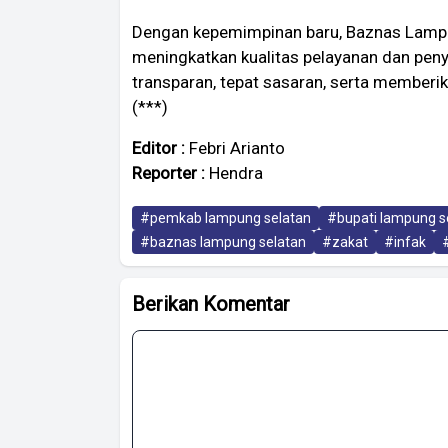
Dengan kepemimpinan baru, Baznas Lampu
meningkatkan kualitas pelayanan dan peny
transparan, tepat sasaran, serta member
(***)
Editor :
Febri Arianto
Reporter :
Hendra
#pemkab lampung selatan
#bupati lampung s
#baznas lampung selatan
#zakat
#infak
Berikan Komentar