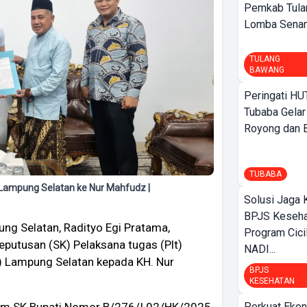
Pemkab Tula
Lomba Sena
TULANG
BAWANG
Peringati HU
Tubaba Gelar
Royong dan Be
TUBABA
 Lampung Selatan ke Nur Mahfudz |
Solusi Jaga 
BPJS Keseha
ng Selatan, Radityo Egi Pratama,
Program Cici
putusan (SK) Pelaksana tugas (Plt)
NADI...
) Lampung Selatan kepada KH. Nur
BPJS
KESEHATAN
am SK Bupati Nomor B/276/I.02/HK/2025,
Perkuat Ekon