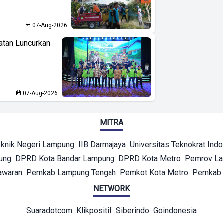
07-Aug-2026
atan Luncurkan
07-Aug-2026
MITRA
eknik Negeri Lampung
IIB Darmajaya
Universitas Teknokrat Ind
ung
DPRD Kota Bandar Lampung
DPRD Kota Metro
Pemrov L
awaran
Pemkab Lampung Tengah
Pemkot Kota Metro
Pemkab 
NETWORK
Suaradotcom
Klikpositif
Siberindo
Goindonesia