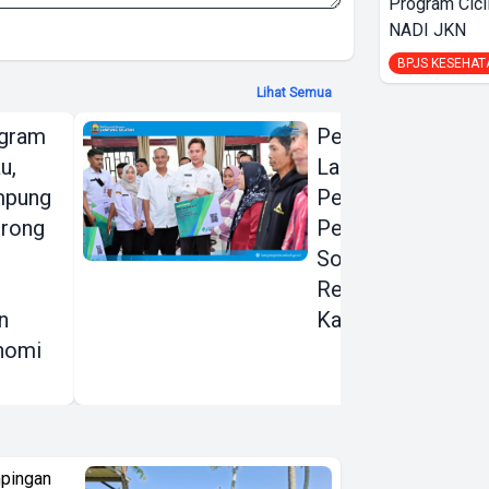
Program Cici
NADI JKN
BPJS KESEHAT
Lihat Semua
ogram
Pemkab
u,
Lampung Selatan
mpung
Perluas
orong
Perlindungan
Sosial ke Pekerja
Rentan di
n
Katibung
nomi
pingan