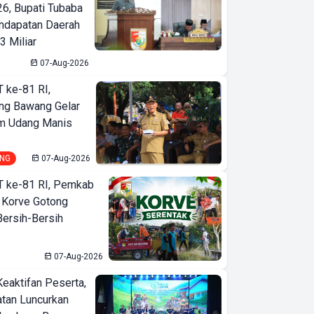
6, Bupati Tubaba
ndapatan Daerah
3 Miliar
07-Aug-2026
T ke-81 RI,
ng Bawang Gelar
m Udang Manis
NG
07-Aug-2026
T ke-81 RI, Pemkab
 Korve Gotong
ersih-Bersih
07-Aug-2026
Keaktifan Peserta,
tan Luncurkan