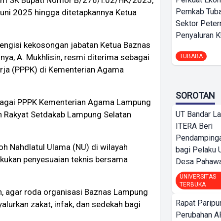
Pemkab Tuba
Juni 2025 hingga ditetapkannya Ketua
Sektor Peter
Penyaluran 
mengisi kekosongan jabatan Ketua Baznas
ya, A. Mukhlisin, resmi diterima sebagai
TUBABA
rja (PPPK) di Kementerian Agama
SOROTAN
sebagai PPPK Kementerian Agama Lampung
an Rakyat Setdakab Lampung Selatan
UT Bandar L
ITERA Beri
Pendamping
oh Nahdlatul Ulama (NU) di wilayah
bagi Pelak
kukan penyesuaian teknis bersama
Desa Pahaw
UNIVERSITAS
TERBUKA
n, agar roda organisasi Baznas Lampung
Rapat Parip
alurkan zakat, infak, dan sedekah bagi
Perubahan A