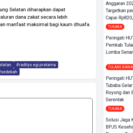
Anggaran 202
ng Selatan diharapkan dapat
Targetkan pe
aluran dana zakat secara lebih
Capai Rp820,
ikan manfaat maksimal bagi kaum dhuafa.
TUBABA
Peringati HU
Pemkab Tula
Lomba Sena
elatan
#radityo egi pratama
TULANG BAWA
#sedekah
Peringati HU
Tubaba Gelar
Royong dan B
Serentak
TUBABA
Solusi Jaga 
BPJS Keseha