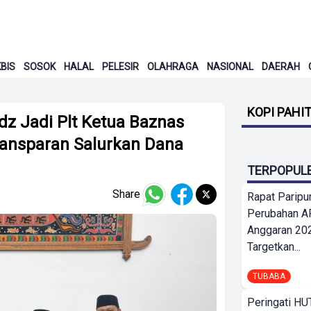
BIS
SOSOK
HALAL
PELESIR
OLAHRAGA
NASIONAL
DAERAH
KOPI PAHI
dz Jadi Plt Ketua Baznas
ransparan Salurkan Dana
TERPOPUL
Share
Rapat Parip
Perubahan A
Anggaran 202
Targetkan...
TUBABA
Peringati HU