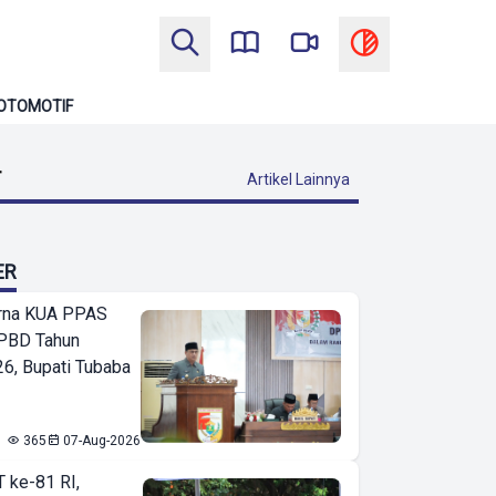
OTOMOTIF
T
Artikel Lainnya
ER
urna KUA PPAS
PBD Tahun
6, Bupati Tubaba
365
07-Aug-2026
T ke-81 RI,