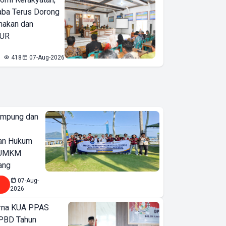
ba Terus Dorong
nakan dan
KUR
418
07-Aug-2026
ampung dan
an Hukum
u UMKM
ang
07-Aug-
2026
urna KUA PPAS
PBD Tahun