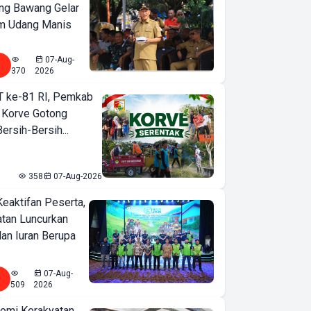
ng Bawang Gelar
m Udang Manis
07-Aug-
370
2026
T ke-81 RI, Pemkab
 Korve Gotong
rsih-Bersih...
358
07-Aug-2026
Keaktifan Peserta,
tan Luncurkan
lan Iuran Berupa
07-Aug-
509
2026
omi Kerakyatan,