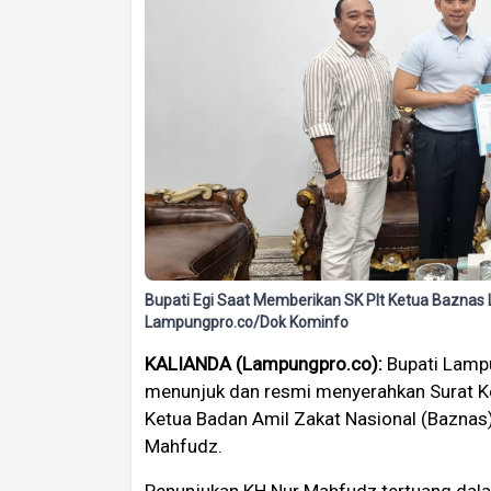
Bupati Egi Saat Memberikan SK Plt Ketua Baznas
Lampungpro.co/Dok Kominfo
KALIANDA (Lampungpro.co):
Bupati Lampu
menunjuk dan resmi menyerahkan Surat Ke
Ketua Badan Amil Zakat Nasional (Baznas
Mahfudz.
Penunjukan KH Nur Mahfudz tertuang dal