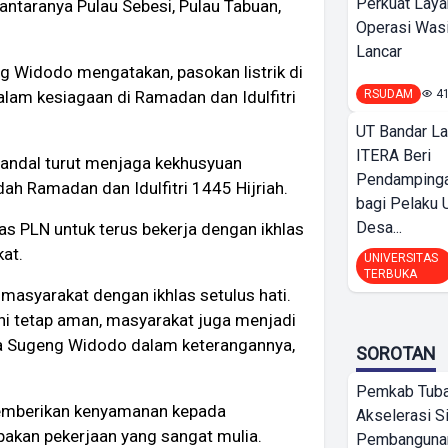
Perkuat Laya
iantaranya Pulau Sebesi, Pulau Tabuan,
Operasi Wasi
Lancar
 Widodo mengatakan, pasokan listrik di
RSUDAM
4
am kesiagaan di Ramadan dan Idulfitri
UT Bandar L
ITERA Beri
 andal turut menjaga kekhusyuan
Pendamping
h Ramadan dan Idulfitri 1445 Hijriah.
bagi Pelak
Desa...
as PLN untuk terus bekerja dengan ikhlas
at.
UNIVERSITAS
TERBUKA
i masyarakat dengan ikhlas setulus hati.
ni tetap aman, masyarakat juga menjadi
ta Sugeng Widodo dalam keterangannya,
SOROTAN
Pemkab Tub
emberikan kenyamanan kepada
Akselerasi S
akan pekerjaan yang sangat mulia.
Pembangunan