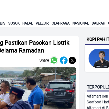
BIS
SOSOK
HALAL
PELESIR
OLAHRAGA
NASIONAL
DAERAH
KOPI PAHI
 Pastikan Pasokan Listrik
 Selama Ramadan
Share
TERPOPUL
Alfamart dan
Seafood Had
Alfamart di 