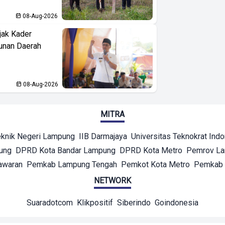
08-Aug-2026
jak Kader
unan Daerah
08-Aug-2026
MITRA
eknik Negeri Lampung
IIB Darmajaya
Universitas Teknokrat Ind
ung
DPRD Kota Bandar Lampung
DPRD Kota Metro
Pemrov L
awaran
Pemkab Lampung Tengah
Pemkot Kota Metro
Pemkab 
NETWORK
Suaradotcom
Klikpositif
Siberindo
Goindonesia