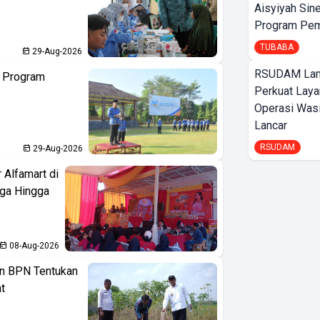
Aisyiyah Sin
Program Pem
TUBABA
29-Aug-2026
RSUDAM La
n Program
Perkuat Laya
Operasi Wasi
Lancar
RSUDAM
29-Aug-2026
 Alfamart di
aga Hingga
08-Aug-2026
n BPN Tentukan
t