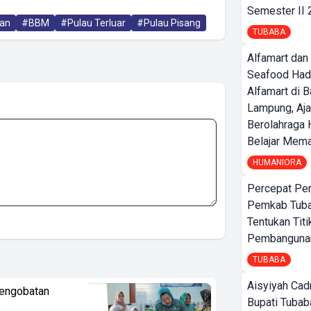
Semester II
kan
#BBM
#Pulau Terluar
#Pulau Pisang
TUBABA
Alfamart dan
Seafood Had
Alfamart di 
Lampung, Aj
Berolahraga 
Belajar Mem
HUMANIORA
Percepat Pe
Pemkab Tub
Tentukan Titi
Pembangunan
TUBABA
Aisyiyah Cad
Pengobatan
Bupati Tubab