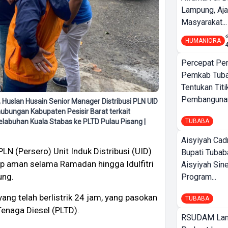
Lampung, Aj
Masyarakat...
HUMANIORA
Percepat Pe
Pemkab Tub
Tentukan Titi
Pembangunan
Huslan Husain Senior Manager Distribusi PLN UID
ubungan Kabupaten Pesisir Barat terkait
TUBABA
elabuhan Kuala Stabas ke PLTD Pulau Pisang |
Aisyiyah Cad
LN (Persero) Unit Induk Distribusi (UID)
Bupati Tubab
ap aman selama Ramadan hingga Idulfitri
Aisyiyah Sin
ung.
Program...
ang telah berlistrik 24 jam, yang pasokan
TUBABA
 Tenaga Diesel (PLTD).
RSUDAM La