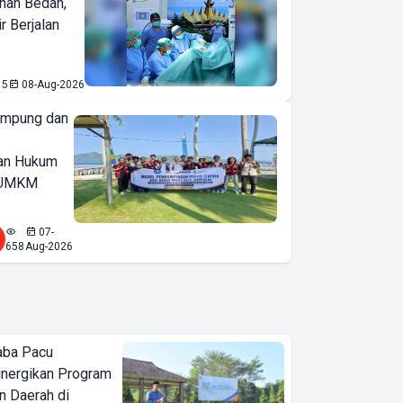
nan Bedah,
r Berjalan
15
08-Aug-2026
ampung dan
an Hukum
u UMKM
07-
658
Aug-2026
aba Pacu
inergikan Program
 Daerah di