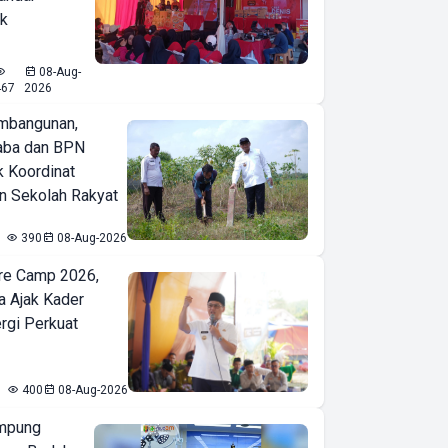
ak
08-Aug-
467
2026
mbangunan,
aba dan BPN
k Koordinat
 Sekolah Rakyat
390
08-Aug-2026
re Camp 2026,
a Ajak Kader
ergi Perkuat
400
08-Aug-2026
mpung