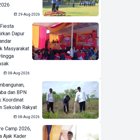
 2026
29-Aug-2026
 Fiesta
irkan Dapur
Bandar
ak Masyarakat
Hingga
asak
08-Aug-2026
mbangunan,
aba dan BPN
k Koordinat
 Sekolah Rakyat
08-Aug-2026
re Camp 2026,
a Ajak Kader