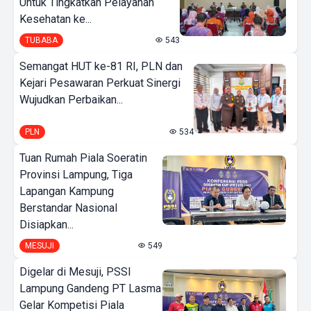
Untuk Tingkatkan Pelayanan
Kesehatan ke...
TUBABA
543
Semangat HUT ke-81 RI, PLN dan
Kejari Pesawaran Perkuat Sinergi
Wujudkan Perbaikan...
PLN
534
Tuan Rumah Piala Soeratin
Provinsi Lampung, Tiga
Lapangan Kampung
Berstandar Nasional
Disiapkan...
MESUJI
549
Digelar di Mesuji, PSSI
Lampung Gandeng PT Lasma
Gelar Kompetisi Piala