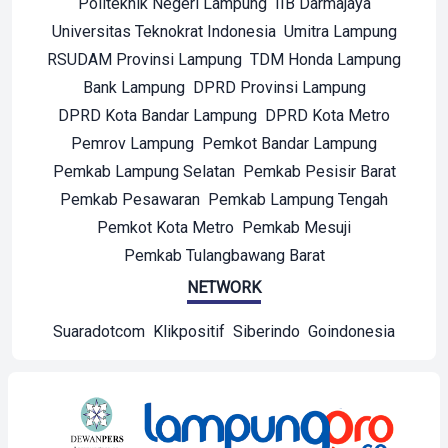
Politeknik Negeri Lampung
IIB Darmajaya
Universitas Teknokrat Indonesia
Umitra Lampung
RSUDAM Provinsi Lampung
TDM Honda Lampung
Bank Lampung
DPRD Provinsi Lampung
DPRD Kota Bandar Lampung
DPRD Kota Metro
Pemrov Lampung
Pemkot Bandar Lampung
Pemkab Lampung Selatan
Pemkab Pesisir Barat
Pemkab Pesawaran
Pemkab Lampung Tengah
Pemkot Kota Metro
Pemkab Mesuji
Pemkab Tulangbawang Barat
NETWORK
Suaradotcom
Klikpositif
Siberindo
Goindonesia