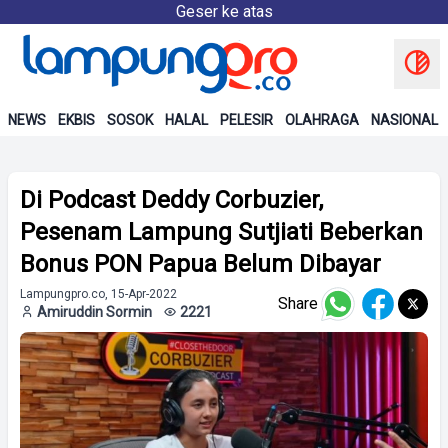
Geser ke atas
NEWS
EKBIS
SOSOK
HALAL
PELESIR
OLAHRAGA
NASIONAL
Di Podcast Deddy Corbuzier,
Pesenam Lampung Sutjiati Beberkan
Bonus PON Papua Belum Dibayar
Lampungpro.co, 15-Apr-2022
Share
Amiruddin Sormin
2221