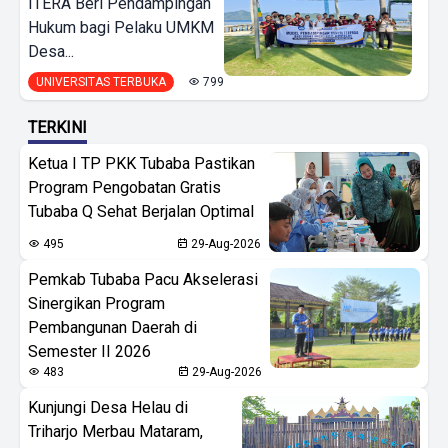
ITERA Beri Pendampingan
Hukum bagi Pelaku UMKM
Desa...
UNIVERSITAS TERBUKA
799
TERKINI
Ketua I TP PKK Tubaba Pastikan
Program Pengobatan Gratis
Tubaba Q Sehat Berjalan Optimal
495
29-Aug-2026
Pemkab Tubaba Pacu Akselerasi
Sinergikan Program
Pembangunan Daerah di
Semester II 2026
483
29-Aug-2026
Kunjungi Desa Helau di
Triharjo Merbau Mataram,