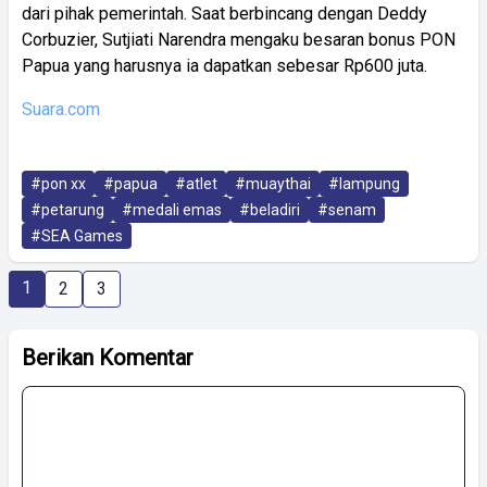
dari pihak pemerintah. Saat berbincang dengan Deddy
Corbuzier, Sutjiati Narendra mengaku besaran bonus PON
Papua yang harusnya ia dapatkan sebesar Rp600 juta.
Suara.com
#pon xx
#papua
#atlet
#muaythai
#lampung
#petarung
#medali emas
#beladiri
#senam
#SEA Games
1
2
3
Berikan Komentar