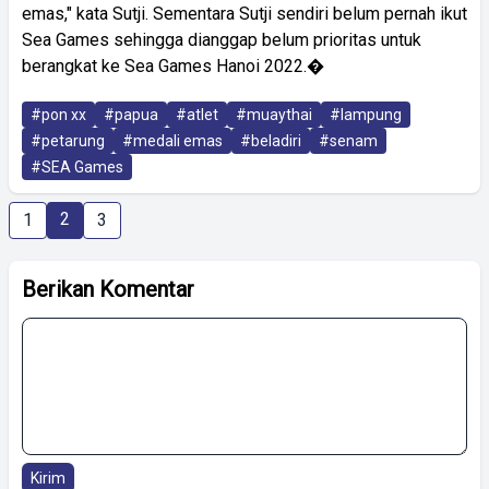
emas," kata Sutji. Sementara Sutji sendiri belum pernah ikut
Sea Games sehingga dianggap belum prioritas untuk
berangkat ke Sea Games Hanoi 2022.�
#pon xx
#papua
#atlet
#muaythai
#lampung
#petarung
#medali emas
#beladiri
#senam
#SEA Games
2
1
3
Berikan Komentar
Kirim