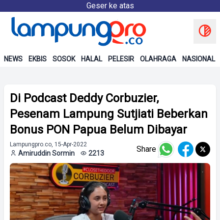
Geser ke atas
NEWS
EKBIS
SOSOK
HALAL
PELESIR
OLAHRAGA
NASIONAL
Di Podcast Deddy Corbuzier,
Pesenam Lampung Sutjiati Beberkan
Bonus PON Papua Belum Dibayar
Lampungpro.co, 15-Apr-2022
Share
Amiruddin Sormin
2213