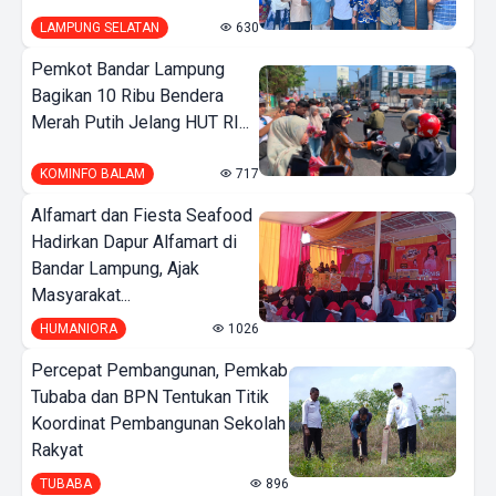
LAMPUNG SELATAN
630
Pemkot Bandar Lampung
Bagikan 10 Ribu Bendera
Merah Putih Jelang HUT RI...
KOMINFO BALAM
717
Alfamart dan Fiesta Seafood
Hadirkan Dapur Alfamart di
Bandar Lampung, Ajak
Masyarakat...
HUMANIORA
1026
Percepat Pembangunan, Pemkab
Tubaba dan BPN Tentukan Titik
Koordinat Pembangunan Sekolah
Rakyat
TUBABA
896