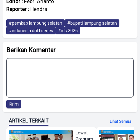
Editor :
Febri Arianto
Reporter :
Hendra
#pemkab lampung selatan
#bupati lampung selatan
#indonesia drift series
#ids 2026
Berikan Komentar
Kirim
ARTIKEL TERKAIT
Lihat Semua
Lewat
Program