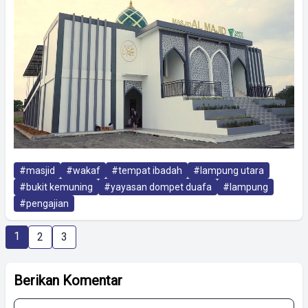
#masjid
#wakaf
#tempat ibadah
#lampung utara
#bukit kemuning
#yayasan dompet duafa
#lampung
#pengajian
1
2
3
Berikan Komentar