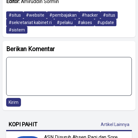
Editor:
Amiruddin Sormin
#situs
#website
#pembajakan
#hacker
#situs
#sekretariat kabinet ri
#pelaku
#akses
#update
#sistem
Berikan Komentar
Kirim
KOPI PAHIT
Artikel Lainnya
ASN Disuruh Absen Pagi dan Sore.