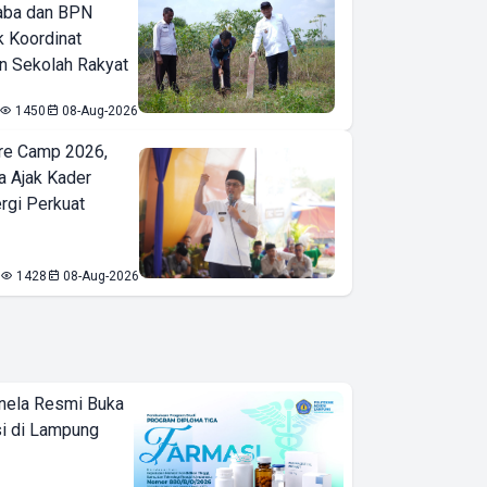
aba dan BPN
k Koordinat
 Sekolah Rakyat
1450
08-Aug-2026
re Camp 2026,
a Ajak Kader
ergi Perkuat
1428
08-Aug-2026
nela Resmi Buka
i di Lampung