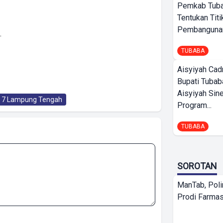
Pemkab Tub
Tentukan Titi
Pembangunan
.
TUBABA
Aisyiyah Cad
Bupati Tubab
Aisyiyah Sin
l 7 Lampung Tengah
Program...
TUBABA
SOROTAN
ManTab, Poli
Prodi Farmas