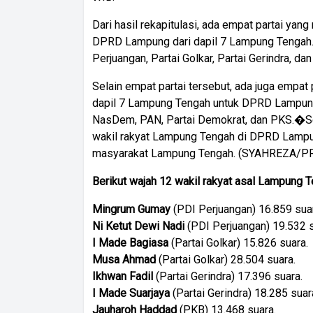
Dari hasil rekapitulasi, ada empat partai y
DPRD Lampung dari dapil 7 Lampung Tengah. 
Perjuangan, Partai Golkar, Partai Gerindra, da
Selain empat partai tersebut, ada juga empat
dapil 7 Lampung Tengah untuk DPRD Lampung.
NasDem, PAN, Partai Demokrat, dan PKS.�Se
wakil rakyat Lampung Tengah di DPRD Lampu
masyarakat Lampung Tengah. (SYAHREZA/P
Berikut wajah 12 wakil rakyat asal Lampung
Mingrum Gumay
(PDI Perjuangan) 16.859 sua
Ni Ketut Dewi Nadi
(PDI Perjuangan) 19.532 s
I Made Bagiasa
(Partai Golkar) 15.826 suara.
Musa Ahmad
(Partai Golkar) 28.504 suara.
Ikhwan Fadil
(Partai Gerindra) 17.396 suara.
I Made Suarjaya
(Partai Gerindra) 18.285 suar
Jauharoh Haddad
(PKB) 13.468 suara.