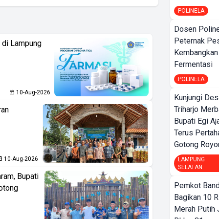
POLINELA
Dosen Polin
Peternak Pe
i di Lampung
Kembangkan
Fermentasi
POLINELA
10-Aug-2026
Kunjungi Des
Triharjo Mer
ran
Bupati Egi A
Terus Pertah
Gotong Royo
10-Aug-2026
LAMPUNG
SELATAN
aram, Bupati
Pemkot Band
otong
Bagikan 10 R
Merah Putih