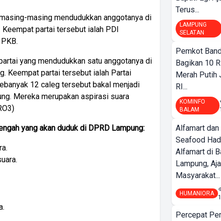
Terus...
ang masing-masing mendudukkan anggotanya di
LAMPUNG
Keempat partai tersebut ialah PDI
SELATAN
n PKB.
Pemkot Band
 partai yang mendudukkan satu anggotanya di
Bagikan 10 R
 Keempat partai tersebut ialah Partai
Merah Putih
banyak 12 caleg tersebut bakal menjadi
RI...
ng. Mereka merupakan aspirasi suara
KOMINFO
RO3)
BALAM
 Tengah yang akan duduk di DPRD Lampung:
Alfamart dan
Seafood Had
ra.
Alfamart di 
uara.
Lampung, Aj
Masyarakat...
HUMANIORA
a.
Percepat Pe