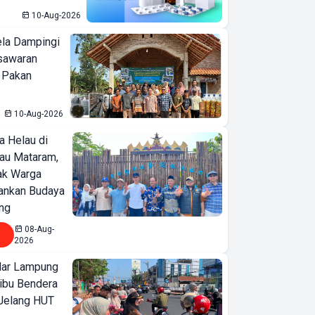
10-Aug-2026
ela Dampingi
sawaran
 Pakan
10-Aug-2026
a Helau di
bau Mataram,
jak Warga
ankan Budaya
ng
08-Aug-
2026
ar Lampung
ibu Bendera
 Jelang HUT