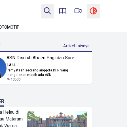
OTOMOTIF
T
Artikel Lainnya
ASN Disuruh Absen Pagi dan Sore.
Lalu,...
Pernyataan seorang anggota DPR yang
mengatakan masih ada ASN...
13530
ER
a Helau di
bau Mataram,
jak Warga