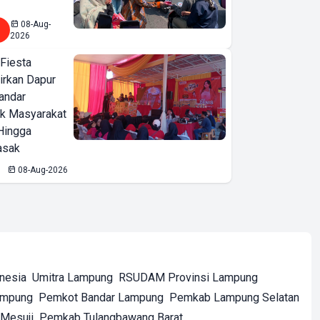
08-Aug-
2026
 Fiesta
irkan Dapur
Bandar
ak Masyarakat
Hingga
asak
08-Aug-2026
onesia
Umitra Lampung
RSUDAM Provinsi Lampung
ampung
Pemkot Bandar Lampung
Pemkab Lampung Selatan
Mesuji
Pemkab Tulangbawang Barat