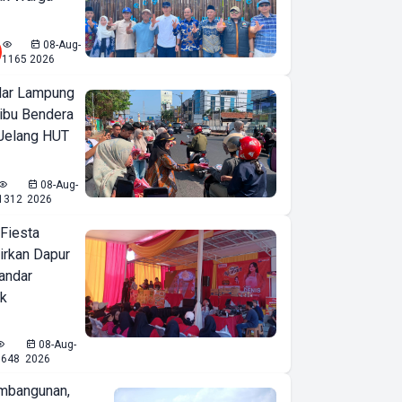
08-Aug-
1165
2026
ar Lampung
ibu Bendera
 Jelang HUT
08-Aug-
1312
2026
 Fiesta
irkan Dapur
Bandar
ak
08-Aug-
1648
2026
mbangunan,