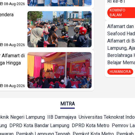
RI ke-81
08-Aug-2026
KOMINFO
endera
BALAM
Alfamart dan
Seafood Had
Alfamart di 
08-Aug-2026
Lampung, Aj
Berolahraga 
 Alfamart di
Belajar Mem
aga Hingga
HUMANIORA
08-Aug-2026
MITRA
eknik Negeri Lampung
IIB Darmajaya
Universitas Teknokrat Ind
ung
DPRD Kota Bandar Lampung
DPRD Kota Metro
Pemrov L
awaran
Pemkab Lampung Tengah
Pemkot Kota Metro
Pemkab 