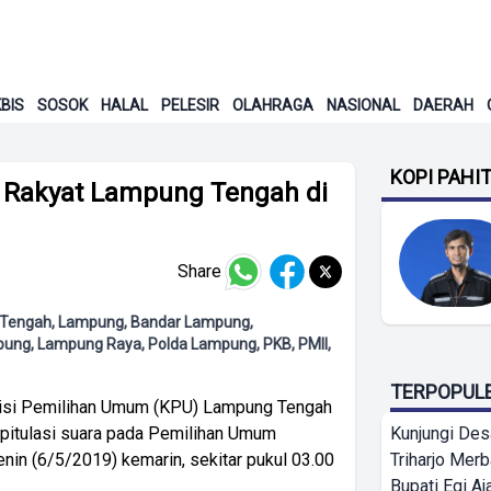
BIS
SOSOK
HALAL
PELESIR
OLAHRAGA
NASIONAL
DAERAH
KOPI PAHI
il Rakyat Lampung Tengah di
Share
ung Tengah, Lampung, Bandar Lampung,
ung, Lampung Raya, Polda Lampung, PKB, PMII,
TERPOPUL
si Pemilihan Umum (KPU) Lampung Tengah
apitulasi suara pada Pemilihan Umum
Kunjungi Des
enin (6/5/2019) kemarin, sekitar pukul 03.00
Triharjo Mer
Bupati Egi A