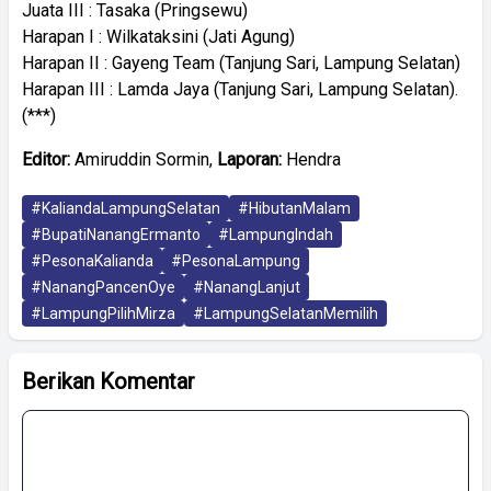
Juata III : Tasaka (Pringsewu)
Harapan I : Wilkataksini (Jati Agung)
Harapan II : Gayeng Team (Tanjung Sari, Lampung Selatan)
Harapan III : Lamda Jaya (Tanjung Sari, Lampung Selatan).
(***)
Editor:
Amiruddin Sormin,
Laporan:
Hendra
#KaliandaLampungSelatan
#HibutanMalam
#BupatiNanangErmanto
#LampungIndah
#PesonaKalianda
#PesonaLampung
#NanangPancenOye
#NanangLanjut
#LampungPilihMirza
#LampungSelatanMemilih
Berikan Komentar