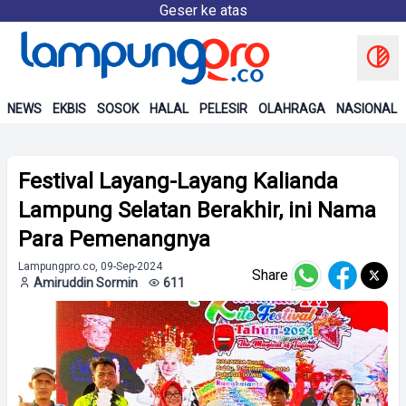
Geser ke atas
NEWS
EKBIS
SOSOK
HALAL
PELESIR
OLAHRAGA
NASIONAL
Festival Layang-Layang Kalianda
Lampung Selatan Berakhir, ini Nama
Para Pemenangnya
Lampungpro.co, 09-Sep-2024
Share
Amiruddin Sormin
611