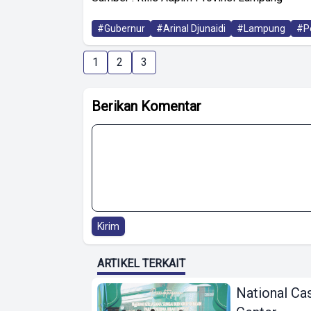
#Gubernur
#Arinal Djunaidi
#Lampung
#P
1
2
3
Berikan Komentar
Kirim
ARTIKEL TERKAIT
National Ca