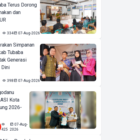
ba Terus Dorong
nakan dan
KUR
334
07-Aug-2026
erakan Simpanan
kab Tubaba
tak Generasi
 Dini
398
07-Aug-2026
godanu
ASI Kota
ung 2026-
07-Aug-
425
2026