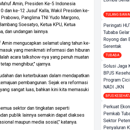
I Ma'ruf Amin, Presiden Ke-5 Indonesia
0 dan ke-12 Jusuf Kalla, Wakil Presiden ke-
TULANG BAWA
git Prabowo, Panglima TNI Yudo Margono,
 Bambang Soesatyo, Ketua KPU, Ketua
Peringati HU
a, dan undangan lainnya.
Tubaba Gelar
Royong dan B
f Amin mengucapkan selamat ulang tahun ke-
Serentak
masuk yang menikmati informasi dan hiburan
TUBABA
adalah acara talkshow-nya yang penuh muatan
tetap menghibur," ujarnya.
Solusi Jaga 
BPJS Keseha
udahan dan keterbukaan dalam mendapatkan
Program Cici
kemajuan pembangunan. Sejak era reformasi
NADI JKN
yang sangat luas, bahkan kini kita memasuki
BPJS KESEHAT
Perkuat Ekon
semua sektor dan tingkatan seperti
Pemkab Tuba
dan publik lainnya semakin dapat diakses
Sektor Peter
asional maupun media sosial," katanya.
Penyaluran 