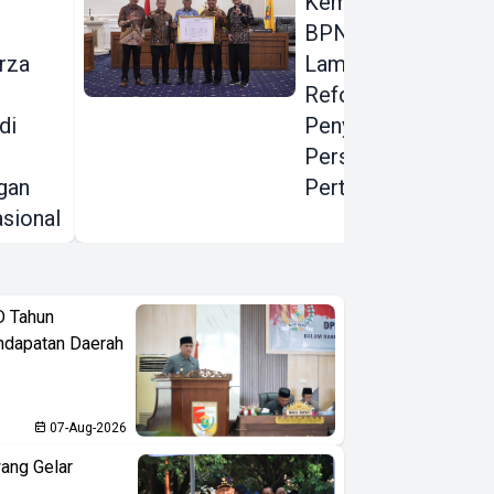
Kementerian ATR
BPN, Pemprov
rza
Lampung Dorong
Reformasi
di
Penyelesaian
Persoalan
gan
Pertanahan
sional
D Tahun
ndapatan Daerah
07-Aug-2026
ang Gelar