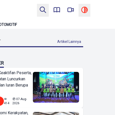
OTOMOTIF
T
Artikel Lainnya
ER
Keaktifan Peserta,
tan Luncurkan
lan Iuran Berupa
07-Aug-
414
2026
omi Kerakyatan,