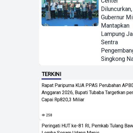
Center
Diluncurkan,
Gubernur Mi
Mantapkan
Lampung Ja
Sentra
Pengemban
Singkong Na
TERKINI
Rapat Paripurna KUA PPAS Perubahan APB
Anggaran 2026, Bupati Tubaba Targetkan pe
Capai Rp820,3 Miliar
258
Peringati HUT ke-81 RI, Pemkab Tulang Baw
Lomba Senam Udang Manis