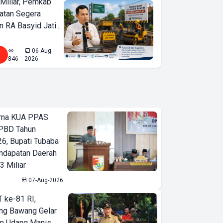
Miliar, Pemkab
atan Segera
n RA Basyid Jati...
06-Aug-
846
2026
urna KUA PPAS
PBD Tahun
6, Bupati Tubaba
ndapatan Daerah
3 Miliar
07-Aug-2026
T ke-81 RI,
ng Bawang Gelar
m Udang Manis