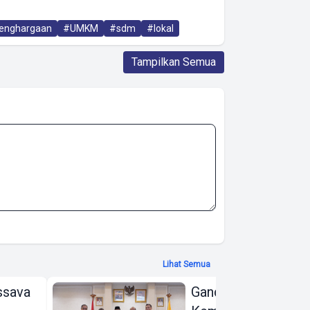
enghargaan
#UMKM
#sdm
#lokal
Tampilkan Semua
Lihat Semua
ssava
Gandeng KPK dan