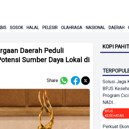
BIS
SOSOK
HALAL
PELESIR
OLAHRAGA
NASIONAL
DAERAH
KOPI PAHI
rgaan Daerah Peduli
ensi Sumber Daya Lokal di
TERPOPUL
Share
Solusi Jaga 
BPJS Keseha
Program Cici
NADI...
BPJS
KESEHATAN
Perkuat Ekon