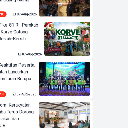
NG
07-Aug-2026
T ke-81 RI, Pemkab
 Korve Gotong
ersih-Bersih
07-Aug-2026
Keaktifan Peserta,
tan Luncurkan
lan Iuran Berupa
AN
07-Aug-2026
omi Kerakyatan,
ba Terus Dorong
nakan dan
KUR