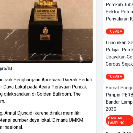
Pemkab Tuba
Sektor Peter
Penyaluran 
TUBABA
Luncurkan G
Pelajar, Pem
Upayakan Ce
Cerdas Sejak
pro/Ist
TUBABA
g raih Penghargaan Apresiasi Daerah Peduli
Daya Lokal pada Acara Perayaan Puncak
Socrat Pring
g dilaksanakan di Golden Ballroom, The
Pimpin PERB
am.
Bandar Lamp
2030
Arinal Djunaidi karena dinilai memiliki
BANDAR
tensi sumber daya lokal. Dimana UMKM
LAMPUNG
i nasional.