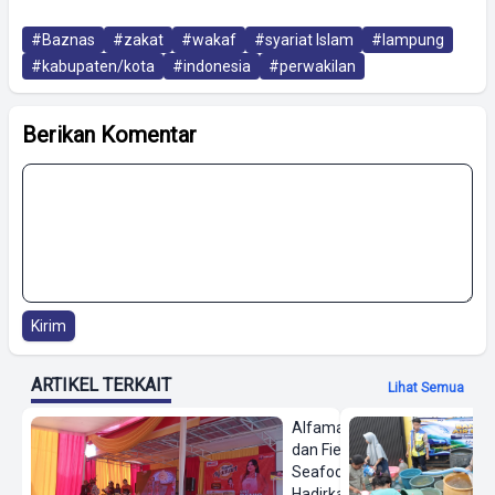
#Baznas
#zakat
#wakaf
#syariat Islam
#lampung
#kabupaten/kota
#indonesia
#perwakilan
Berikan Komentar
Kirim
ARTIKEL TERKAIT
Lihat Semua
Alfamart
dan Fiesta
Seafood
Hadirkan