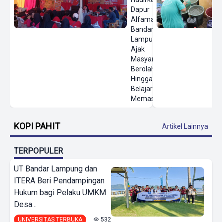
Dapur
Alfamart di
Bandar
Lampung,
Ajak
Masyarakat
Berolahraga
Hingga
Belajar
Memasak
KOPI PAHIT
Artikel Lainnya
TERPOPULER
UT Bandar Lampung dan
ITERA Beri Pendampingan
Hukum bagi Pelaku UMKM
Desa...
UNIVERSITAS TERBUKA
532