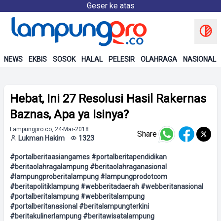
Geser ke atas
NEWS
EKBIS
SOSOK
HALAL
PELESIR
OLAHRAGA
NASIONAL
Hebat, Ini 27 Resolusi Hasil Rakernas
Baznas, Apa ya Isinya?
Lampungpro.co, 24-Mar-2018
Share
Lukman Hakim
1323
#portalberitaasiangames #portalberitapendidikan
#beritaolahragalampung #beritaolahraganasional
#lampungproberitalampung #lampungprodotcom
#beritapolitiklampung #webberitadaerah #webberitanasional
#portalberitalampung #webberitalampung
#portalberitanasional #beritalampungterkini
#beritakulinerlampung #beritawisatalampung