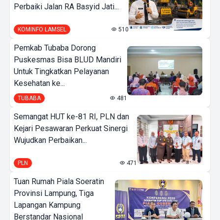
Perbaiki Jalan RA Basyid Jati...
KOMINFO LAMSEL
510
Pemkab Tubaba Dorong
Puskesmas Bisa BLUD Mandiri
Untuk Tingkatkan Pelayanan
Kesehatan ke...
TUBABA
481
Semangat HUT ke-81 RI, PLN dan
Kejari Pesawaran Perkuat Sinergi
Wujudkan Perbaikan...
PLN
471
Tuan Rumah Piala Soeratin
Provinsi Lampung, Tiga
Lapangan Kampung
Berstandar Nasional