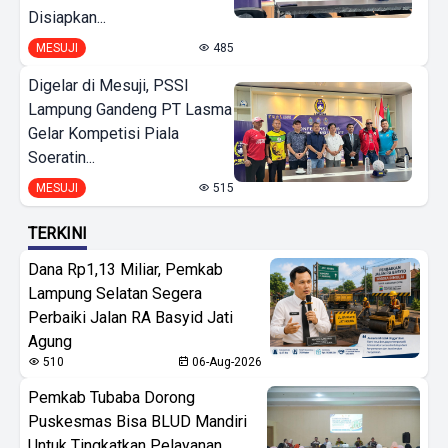
Disiapkan...
MESUJI
485
Digelar di Mesuji, PSSI
Lampung Gandeng PT Lasma
Gelar Kompetisi Piala
Soeratin...
MESUJI
515
TERKINI
Dana Rp1,13 Miliar, Pemkab
Lampung Selatan Segera
Perbaiki Jalan RA Basyid Jati
Agung
510
06-Aug-2026
Pemkab Tubaba Dorong
Puskesmas Bisa BLUD Mandiri
Untuk Tingkatkan Pelayanan