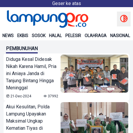
Geser ke atas
NEWS
EKBIS
SOSOK
HALAL
PELESIR
OLAHRAGA
NASIONAL
PEMBUNUHAN
Diduga Kesal Didesak
Nikah Karena Hamil, Pria
ini Aniaya Janda di
Tanjung Bintang Hingga
Meninggal
21-Dec-2024
37992
Akui Kesulitan, Polda
Lampung Upayakan
Maksimal Ungkap
Kematian Tiyas di