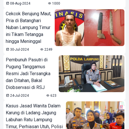
08-Aug-2024
1000
Cekcok Berujung Maut,
Pria di Batanghari
Nuban Lampung Timur
ini Tikam Tetangga
hingga Meninggal
30-Jul-2024
2249
Pembunuh Pasutri di
Pugung Tanggamus
Resmi Jadi Tersangka
dan Ditahan, Bakal
Diobservasi di RSJ
24-Jul-2024
623
Kasus Jasad Wanita Dalam
Karung di Ladang Jagung
Labuhan Ratu Lampung
Timur, Perhiasan Utuh, Polisi