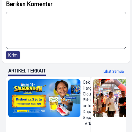
Berikan Komentar
Kirim
ARTIKEL TERKAIT
Lihat Semua
Cek
Harga On
Cloud di
Blibli
untuk
Dapatkan
Sepatu
Terbaru