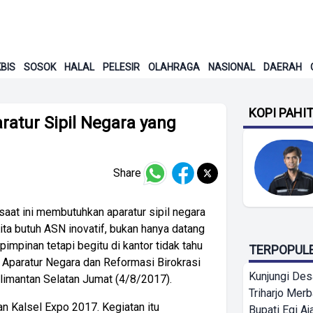
BIS
SOSOK
HALAL
PELESIR
OLAHRAGA
NASIONAL
DAERAH
KOPI PAHI
atur Sipil Negara yang
Share
at ini membutuhkan aparatur sipil negara
Kita butuh ASN inovatif, bukan hanya datang
pimpinan tetapi begitu di kantor tidak tahu
TERPOPUL
 Aparatur Negara dan Reformasi Birokrasi
Kunjungi Des
limantan Selatan Jumat (4/8/2017).
Triharjo Mer
n Kalsel Expo 2017. Kegiatan itu
Bupati Egi A