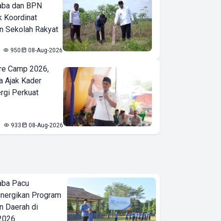
aba dan BPN
k Koordinat
 Sekolah Rakyat
950
08-Aug-2026
re Camp 2026,
a Ajak Kader
ergi Perkuat
933
08-Aug-2026
aba Pacu
inergikan Program
 Daerah di
 2026