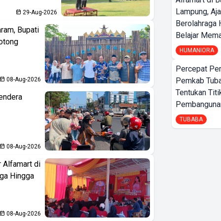
Lampung, Aj
29-Aug-2026
Berolahraga 
aram, Bupati
Belajar Mem
otong
HUMANIORA
Percepat Pe
08-Aug-2026
Pemkab Tub
Tentukan Titi
endera
Pembangunan
TUBABA
08-Aug-2026
 Alfamart di
aga Hingga
08-Aug-2026