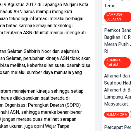
ai 9 Agustus 2017 di Lapangan Murjani Kota
Terus...
ermasuk ASN harus mampu mengikuti
LAMPUNG
an teknologi informasi melalui berbagai
SELATAN
ada batas karena kemajuan teknologi
Pemkot Band
mi terutama ASN dituntut mampu mengikuti
Bagikan 10 R
Merah Putih
an Selatan Sahbirin Noor dan sejumlah
RI...
an Selatan, perubahan kinerja ASN tidak akan
KOMINFO
ua bisa melihat, keberhasilan suatu daerah bisa
BALAM
obosan melalui sumber daya manusia yang
Alfamart dan
Seafood Had
Alfamart di 
stem manajemen kinerja sehingga setiap
Lampung, Aj
harus dilaksanakan saat berada di
Masyarakat...
unan Organisasi Perangkat Daerah (SOPD)
penuhi ASN, sehingga mereka benar-benar
HUMANIORA
D jangan merasa puas melihat serapan
kan ukuran, juga opini Wajar Tanpa
Percepat Pe