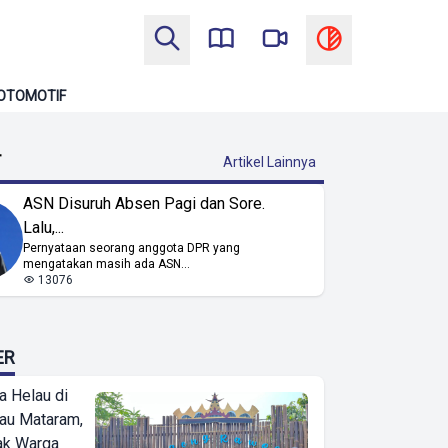
OTOMOTIF
T
Artikel Lainnya
ASN Disuruh Absen Pagi dan Sore.
Lalu,...
Pernyataan seorang anggota DPR yang
mengatakan masih ada ASN...
13076
ER
a Helau di
bau Mataram,
jak Warga