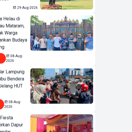
29-Aug-2026
a Helau di
bau Mataram,
jak Warga
ankan Budaya
ng
08-Aug-
2026
ar Lampung
ibu Bendera
 Jelang HUT
08-Aug-
2026
 Fiesta
irkan Dapur
Bandar