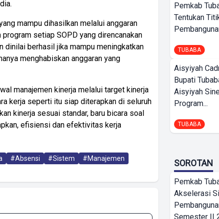
dia.
Pemkab Tub
Tentukan Titi
 yang mampu dihasilkan melalui anggaran
Pembangunan
n program setiap SOPD yang direncanakan
n dinilai berhasil jika mampu meningkatkan
TUBABA
 hanya menghabiskan anggaran yang
Aisyiyah Cad
Bupati Tubab
l manajemen kinerja melalui target kinerja
Aisyiyah Sin
 kerja seperti itu siap diterapkan di seluruh
Program...
n kinerja sesuai standar, baru bicara soal
pkan, efisiensi dan efektivitas kerja
TUBABA
a
#Absensi
#Sistem
#Manajemen
SOROTAN
Pemkab Tub
Akselerasi S
Pembangunan
Semester II