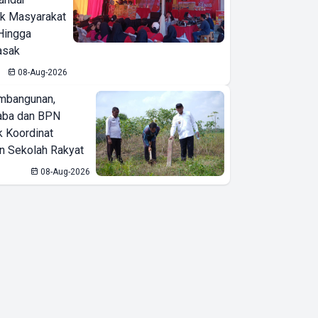
ak Masyarakat
Hingga
asak
08-Aug-2026
mbangunan,
aba dan BPN
k Koordinat
 Sekolah Rakyat
08-Aug-2026