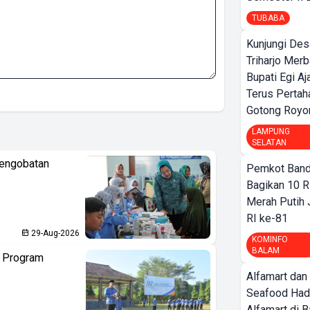
TUBABA
Kunjungi Des
Triharjo Mer
Bupati Egi A
Terus Pertah
Gotong Royo
LAMPUNG
SELATAN
Pengobatan
Pemkot Band
Bagikan 10 R
Merah Putih
RI ke-81
29-Aug-2026
KOMINFO
BALAM
n Program
Alfamart dan
Seafood Had
Alfamart di 