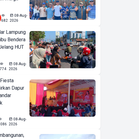
08-Aug-
682
2026
ar Lampung
ibu Bendera
 Jelang HUT
08-Aug-
774
2026
 Fiesta
irkan Dapur
Bandar
ak
08-Aug-
1086
2026
mbangunan,