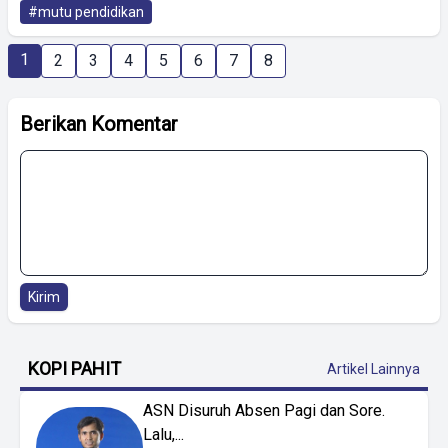
#mutu pendidikan
1
2
3
4
5
6
7
8
Berikan Komentar
Kirim
KOPI PAHIT
Artikel Lainnya
ASN Disuruh Absen Pagi dan Sore.
Lalu,...