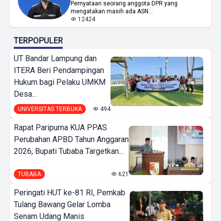
Pernyataan seorang anggota DPR yang
mengatakan masih ada ASN...
12424
TERPOPULER
UT Bandar Lampung dan
ITERA Beri Pendampingan
Hukum bagi Pelaku UMKM
Desa...
UNIVERSITAS TERBUKA
494
Rapat Paripurna KUA PPAS
Perubahan APBD Tahun Anggaran
2026, Bupati Tubaba Targetkan...
TUBABA
621
Peringati HUT ke-81 RI, Pemkab
Tulang Bawang Gelar Lomba
Senam Udang Manis