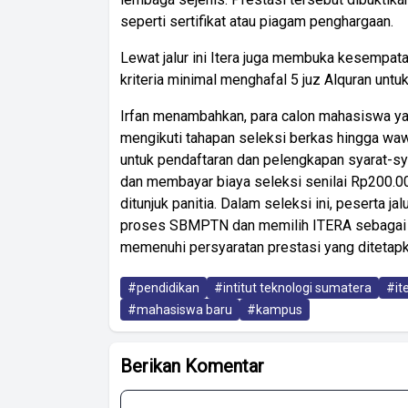
seperti sertifikat atau piagam penghargaan.
Lewat jalur ini Itera juga membuka kesempat
kriteria minimal menghafal 5 juz Alquran untuk 
Irfan menambahkan, para calon mahasiswa yang
mengikuti tahapan seleksi berkas hingga wa
untuk pendaftaran dan pelengkapan syarat-sy
dan membayar biaya seleksi senilai Rp200.00
ditunjuk panitia. Dalam seleksi ini, peserta j
proses SBMPTN dan memilih ITERA sebagai pi
memenuhi persyaratan prestasi yang ditetap
#pendidikan
#intitut teknologi sumatera
#it
#mahasiswa baru
#kampus
Berikan Komentar