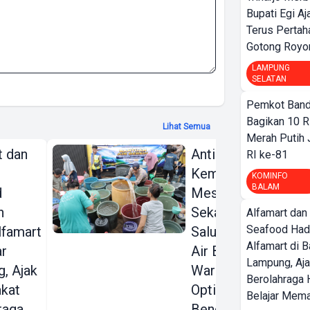
Bupati Egi A
Terus Pertah
Gotong Royo
LAMPUNG
SELATAN
Pemkot Band
Bagikan 10 R
Lihat Semua
Merah Putih
t dan
Antisipasi
RI ke-81
Kemarau, BBWS
KOMINFO
BALAM
d
Mesuji -
n
Sekampung
Alfamart dan
Seafood Had
lfamart
Salurkan Bantuan
Alfamart di 
ar
Air Bersih ke
Lampung, Aj
, Ajak
Warga Hingga
Berolahraga 
kat
Optimalkan
Belajar Mem
raga
Bendungan