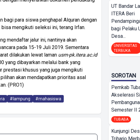
UT Bandar L
ITERA Beri
an bagi para siswa penghapal Alquran dengan
Pendamping
bisa mengikuti seleksi ini, terang Irfan.
bagi Pelak
Desa...
 mendaftar jalur ini, nantinya akan
UNIVERSITAS
wancara pada 15-19 Juli 2019. Sementara
TERBUKA
arat dilakukan lewat laman
usm-pk.itera.ac.id
0 yang dibayarkan melalui bank yang
alur prestasi khusus yang juga mengikuti
SOROTAN
lihan akan mendapatkan prioritas asal
kan. (PRO1)
Pemkab Tub
Akselerasi S
era
#lampung
#mahasiswa
Pembangunan
Semester II
TUBABA
Kunjungi Des
Triharjo Mer