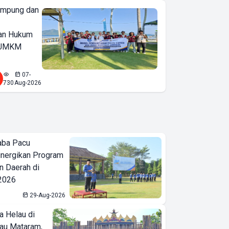
ampung dan
an Hukum
u UMKM
07-
730
Aug-2026
aba Pacu
inergikan Program
 Daerah di
 2026
29-Aug-2026
a Helau di
bau Mataram,