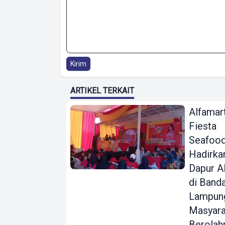
Kirim
ARTIKEL TERKAIT
Alfamar
Fiesta
Seafoo
Hadirka
Dapur A
di Band
Lampung
Masyara
Berolah