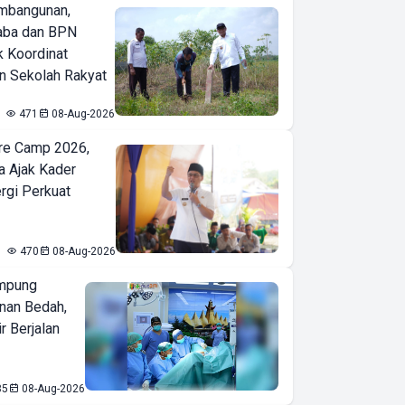
mbangunan,
aba dan BPN
k Koordinat
 Sekolah Rakyat
471
08-Aug-2026
re Camp 2026,
a Ajak Kader
ergi Perkuat
470
08-Aug-2026
mpung
nan Bedah,
r Berjalan
85
08-Aug-2026