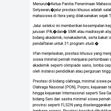
Menurut�Ketua Panitia Penerimaan Mahasiswa 
Setyawan,�jalur prestasi khusus adalah sala
mahasiswa di Itera yang dilaksanakan sejak
Jalur seleksi ini memberikan kesempatan kep
jurusan IPA,�dan� SMK atau madrasyah aliya
bidang akademik, nonakademik, serta bakat is
pendaftaran untuk 31 program studi.�
Irfan menjelaskan, prestasi khusus yang menja
siswa minimal pernah menjuarai perlombaan di
akademik seperti olimpiade sains, lomba cepa
oleh instansi pendidikan atau perguruan tinggi
Prestasi di bidang olahraga, minimal siswa p
Olahraga Nasional (PON), Porpro, kejuaraan t
hingga kejuaraan Internasional seperti Sea 
bidang Seni dan sastra minimal siswa pernah 
provinsi seperti FLS2N yang diselenggarakan
lembaga sejenis. Prestasi tersebut dibukt