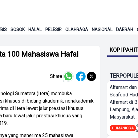
BIS
SOSOK
HALAL
PELESIR
OLAHRAGA
NASIONAL
DAERAH
KOPI PAHI
ta 100 Mahasiswa Hafal
TERPOPUL
Share
Alfamart dan
knologi Sumatera (Itera) membuka
Seafood Had
si khusus di bidang akademik, nonakademik,
Alfamart di 
ima di Itera lewat jalur prestasi khusus.
Lampung, Aj
 baru lewat jalur prestasi khusus yang
Masyarakat...
019.
HUMANIORA
umnya yang menerima 25 mahasiswa.