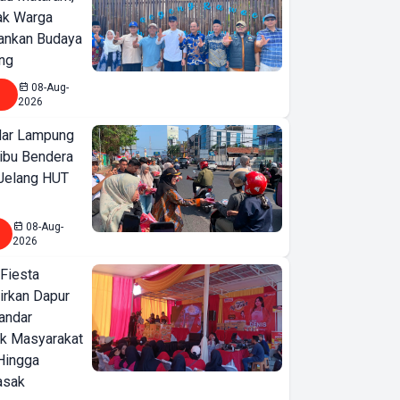
jak Warga
ankan Budaya
ng
08-Aug-
2026
ar Lampung
ibu Bendera
 Jelang HUT
Japfa for Kids
Hadir di 15
08-Aug-
2026
Sekolah Dasar
di Lampung
 Fiesta
irkan Dapur
Selatan,
Bandar
Kampanyekan
ak Masyarakat
Perbaikan Gizi
Hingga
Menuju
asak
Indonesia