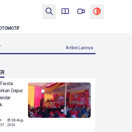
OTOMOTIF
T
Artikel Lainnya
ER
 Fiesta
irkan Dapur
Bandar
ak
08-Aug-
557
2026