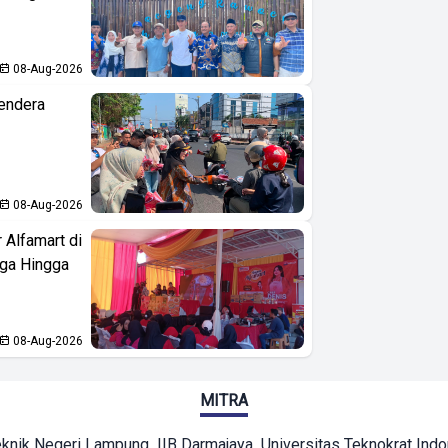
08-Aug-2026
endera
08-Aug-2026
 Alfamart di
aga Hingga
08-Aug-2026
MITRA
eknik Negeri Lampung
IIB Darmajaya
Universitas Teknokrat Ind