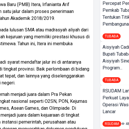
Percepat Pe
Baru (PMB) Itera, Irfanianta Arif
Pemkab Tub
h satu jalur dalam proses penerimaan
Tentukan Titi
 Tahun Akademik 2018/2019.
Pembangunan
ada lulusan SMA atau madrasyah aliyah dari
h kejuruan yang memiliki prestasi khusus di
TUBABA
timewa. Tahun ini, Itera ini membuka
Aisyiyah Cad
Bupati Tubab
Aisyiyah Sin
di syarat mendaftar jalur ini di antaranya
Program...
 tingkat provinsi. Baik perlombaan di bidang
t tepat, dan lainnya yang diselenggarakan
TUBABA
 negeri.
RSUDAM La
ernah menjadi juara dalam Pra Pekan
Perkuat Laya
ingkat nasional seperti O2SN, PON, Kejurnas
Operasi Wasi
Games, Asean Games, dan Olimpiade. Di
Lancar
menjadi juara dalam kejuaraan di tingkat
 instansi pemerintah, perusahaan atau
RSUDAM
4
ikan dengan menyerahkan dokumen pendukung