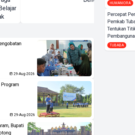
HUMANIORA
Belajar
Percepat Pe
ak
Pemkab Tub
Tentukan Titi
Pembangunan
Pengobatan
TUBABA
29-Aug-2026
n Program
29-Aug-2026
aram, Bupati
otong