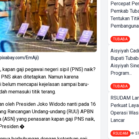
Percepat Pe
Pemkab Tub
Tentukan Titi
Pembangunan
TUBABA
Aisyiyah Cad
Bupati Tubab
& (pixabay.com/EmAji)
Aisyiyah Sin
 kapan gaji pegawai negeri sipil (PNS) naik?
Program...
aji PNS akan ditetapkan. Namun karena
ni belum mencapai kejelasan sampai baru-
TUBABA
dah memasuki titik terang.
RSUDAM La
an oleh Presiden Joko Widodo nanti pada 16
Perkuat Laya
ntang Rancangan Undang-undang (RUU) APBN
Operasi Wasi
ra (ASN) yang penasaran kapan gaji PNS naik,
Lancar
 Presiden.�
RSUDAM
5
rannya berhubungan dengan ketentuan gaji