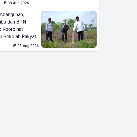
Apresiasi
08-Aug-2026
Kepemimpinan
mbangunan,
Presiden
aba dan BPN
Prabowo
k Koordinat
 Sekolah Rakyat
08-Aug-2026