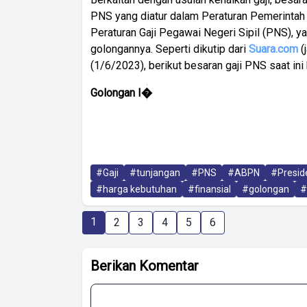
PNS yang diatur dalam Peraturan Pemerintah
Peraturan Gaji Pegawai Negeri Sipil (PNS), y
golongannya. Seperti dikutip dari
Suara.com
(
(1/6/2023), berikut besaran gaji PNS saat i
Golongan I�
#Gaji
#tunjangan
#PNS
#ABPN
#Presid
#harga kebutuhan
#finansial
#golongan
#
1
2
3
4
5
6
Berikan Komentar