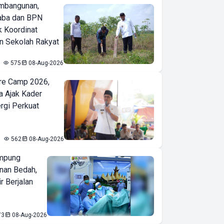
mbangunan,
aba dan BPN
k Koordinat
 Sekolah Rakyat
575
08-Aug-2026
re Camp 2026,
a Ajak Kader
ergi Perkuat
562
08-Aug-2026
mpung
nan Bedah,
r Berjalan
73
08-Aug-2026