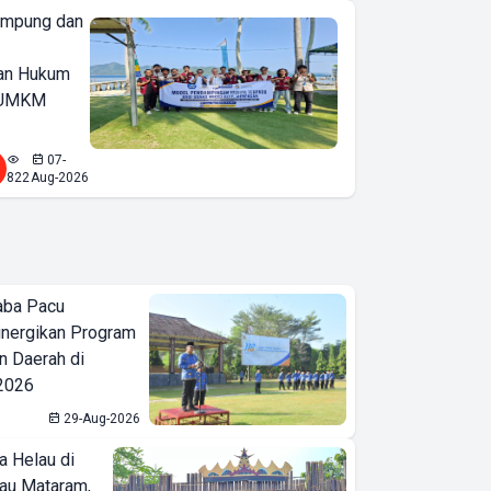
ampung dan
an Hukum
u UMKM
07-
822
Aug-2026
aba Pacu
inergikan Program
 Daerah di
 2026
29-Aug-2026
a Helau di
bau Mataram,