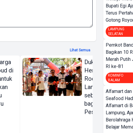
Bupati Egi A
Terus Pertah
Gotong Royo
LAMPUNG
SELATAN
Pemkot Band
Lihat Semua
Bagikan 10 R
Merah Putih
arga
Dukung Gerakan
RI ke-81
ud di
Hemat Energi,
KOMINFO
 untuk
Rodalink
BALAM
kan
Lampung Hadir
Alfamart dan
u
sebagai Rumah
Seafood Had
ru
bagi para
Alfamart di 
Pesepeda
Lampung, Aj
Berolahraga 
Belajar Mem