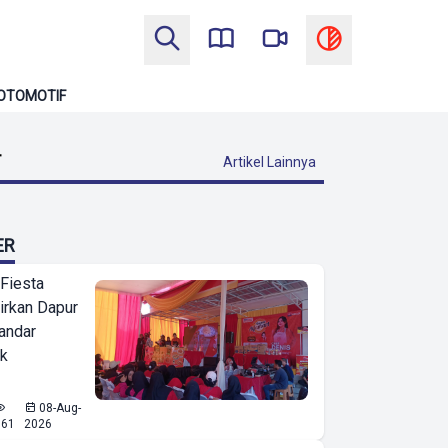
OTOMOTIF
T
Artikel Lainnya
ER
 Fiesta
irkan Dapur
Bandar
ak
08-Aug-
661
2026