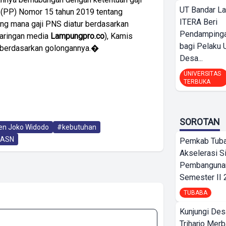
UT Bandar L
 (PP) Nomor 15 tahun 2019 tentang
ITERA Beri
ang mana gaji PNS diatur berdasarkan
Pendamping
jaringan media
Lampungpro.co
), Kamis
bagi Pelak
ni berdasarkan golongannya.�
Desa...
UNIVERSITAS
TERBUKA
SOROTAN
en Joko Widodo
#kebutuhan
ASN
Pemkab Tub
Akselerasi S
Pembangunan
Semester II
TUBABA
Kunjungi Des
Triharjo Mer