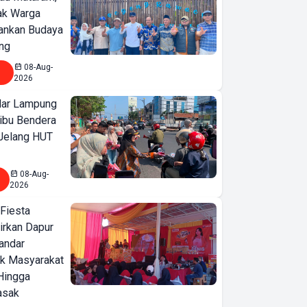
jak Warga
ankan Budaya
ng
08-Aug-
2026
ar Lampung
ibu Bendera
 Jelang HUT
Stabilitas
Ekonomi
08-Aug-
Terjaga di
2026
Tengah
 Fiesta
Gejolak Global,
irkan Dapur
Kabid OKK
Bandar
ARUN
ak Masyarakat
Lampung
Hingga
asak
Ardho