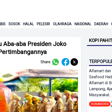
BIS
SOSOK
HALAL
PELESIR
OLAHRAGA
NASIONAL
DAERAH
KOPI PAHI
u Aba-aba Presiden Joko
 Pertimbangannya
TERPOPUL
Share
Alfamart dan
Seafood Had
Alfamart di 
Lampung, Aj
Masyarakat...
HUMANIORA