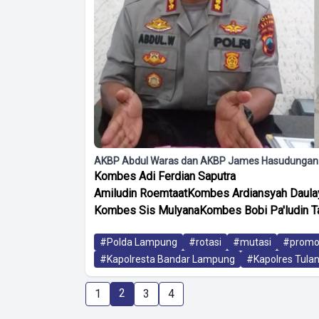
AKBP Abdul Waras dan AKBP James Hasudungan
Kombes Adi Ferdian Saputra
Amiludin Roemtaat
Kombes Ardiansyah Daula
Kombes Sis Mulyana
Kombes Bobi Pa'ludin 
#Polda Lampung
#rotasi
#mutasi
#promo
#Kapolresta Bandar Lampung
#Kapolres Tula
2
1
3
4