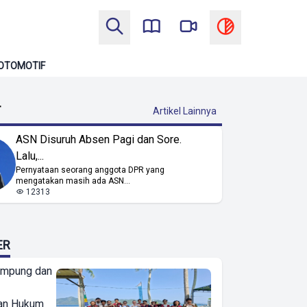
OTOMOTIF
T
Artikel Lainnya
ASN Disuruh Absen Pagi dan Sore.
Lalu,...
Pernyataan seorang anggota DPR yang
mengatakan masih ada ASN...
12313
ER
ampung dan
an Hukum