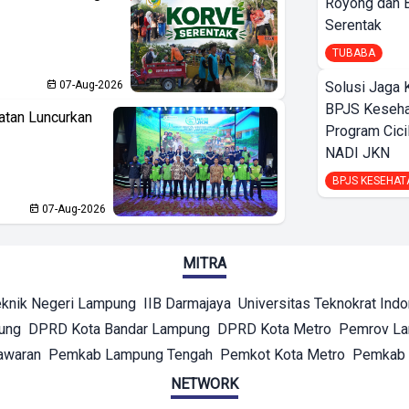
Royong dan B
Serentak
TUBABA
07-Aug-2026
Solusi Jaga 
BPJS Keseha
atan Luncurkan
Program Cici
NADI JKN
BPJS KESEHAT
07-Aug-2026
MITRA
eknik Negeri Lampung
IIB Darmajaya
Universitas Teknokrat Ind
ung
DPRD Kota Bandar Lampung
DPRD Kota Metro
Pemrov L
awaran
Pemkab Lampung Tengah
Pemkot Kota Metro
Pemkab 
NETWORK