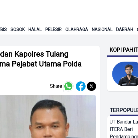
BIS
SOSOK
HALAL
PELESIR
OLAHRAGA
NASIONAL
DAERAH
KOPI PAHI
dan Kapolres Tulang
ma Pejabat Utama Polda
Share
TERPOPUL
UT Bandar L
ITERA Beri
Pendamping