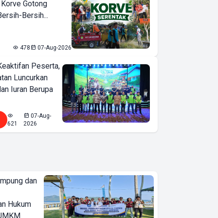
 Korve Gotong
rsih-Bersih...
478
07-Aug-2026
Keaktifan Peserta,
tan Luncurkan
lan Iuran Berupa
07-Aug-
621
2026
ampung dan
an Hukum
u UMKM