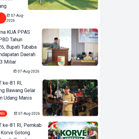
ang
07-Aug-
2026
urna KUA PPAS
PBD Tahun
6, Bupati Tubaba
ndapatan Daerah
3 Miliar
07-Aug-2026
T ke-81 RI,
ng Bawang Gelar
m Udang Manis
NG
07-Aug-2026
T ke-81 RI, Pemkab
 Korve Gotong