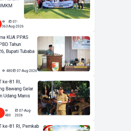
u UMKM
07-
363
Aug-2026
urna KUA PPAS
PBD Tahun
6, Bupati Tubaba
480
07-Aug-2026
T ke-81 RI,
ng Bawang Gelar
m Udang Manis
07-Aug-
480
2026
T ke-81 RI, Pemkab