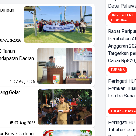
Desa Pahaw
pingan
UNIVERSITAS
TERBUKA
Rapat Parip
Perubahan A
07-Aug-2026
Anggaran 202
D Tahun
Targetkan pe
ndapatan Daerah
Capai Rp820,
TUBABA
Peringati HU
07-Aug-2026
Pemkab Tula
ang Gelar
Lomba Sena
TULANG BAWA
Peringati HU
07-Aug-2026
Tubaba Gelar
ar Korve Gotong