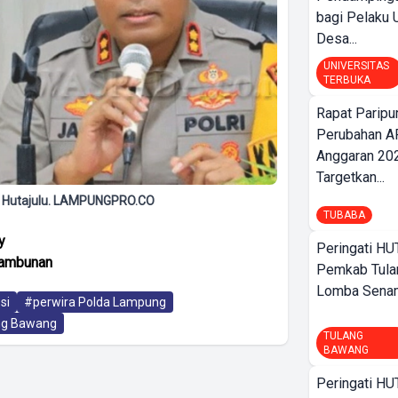
bagi Pelak
Desa...
UNIVERSITAS
TERBUKA
Rapat Parip
Perubahan A
Anggaran 202
Targetkan...
 Hutajulu. LAMPUNGPRO.CO
TUBABA
y
Peringati HU
Tambunan
Pemkab Tula
Lomba Sena
si
#perwira Polda Lampung
ng Bawang
TULANG
BAWANG
Peringati HU