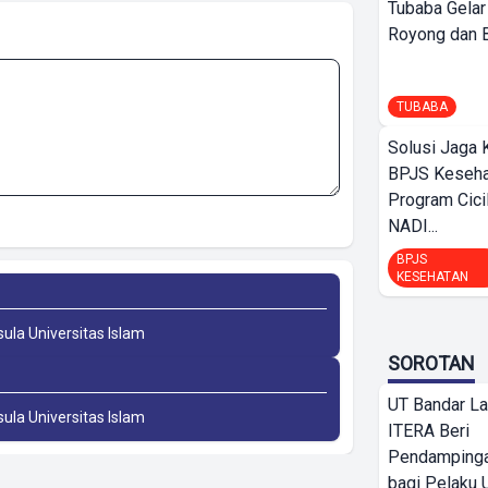
Tubaba Gelar
Royong dan Be
TUBABA
Solusi Jaga 
BPJS Keseha
Program Cici
NADI...
BPJS
KESEHATAN
sula Universitas Islam
SOROTAN
UT Bandar L
sula Universitas Islam
ITERA Beri
Pendamping
bagi Pelak