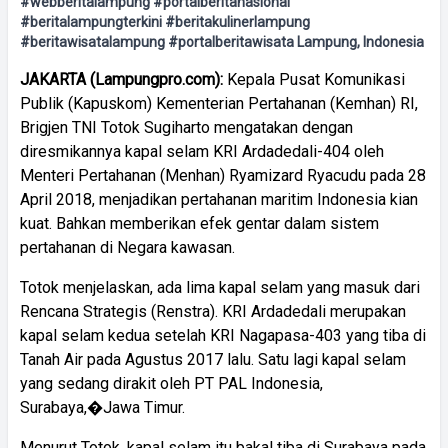
#webberitalampung #portalberitanasional
#beritalampungterkini #beritakulinerlampung
#beritawisatalampung #portalberitawisata Lampung, Indonesia
JAKARTA (Lampungpro.com):
Kepala Pusat Komunikasi
Publik (Kapuskom) Kementerian Pertahanan (Kemhan) RI,
Brigjen TNI Totok Sugiharto mengatakan dengan
diresmikannya kapal selam KRI Ardadedali-404 oleh
Menteri Pertahanan (Menhan) Ryamizard Ryacudu pada 28
April 2018, menjadikan pertahanan maritim Indonesia kian
kuat. Bahkan memberikan efek gentar dalam sistem
pertahanan di Negara kawasan.
Totok menjelaskan, ada lima kapal selam yang masuk dari
Rencana Strategis (Renstra). KRI Ardadedali merupakan
kapal selam kedua setelah KRI Nagapasa-403 yang tiba di
Tanah Air pada Agustus 2017 lalu. Satu lagi kapal selam
yang sedang dirakit oleh PT PAL Indonesia,
Surabaya,�Jawa Timur.
Menurut Totok, kapal selam itu bakal tiba di Surabaya pada