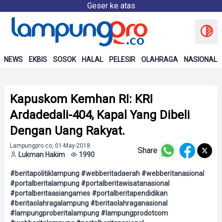
Geser ke atas
NEWS
EKBIS
SOSOK
HALAL
PELESIR
OLAHRAGA
NASIONAL
Kapuskom Kemhan RI: KRI
Ardadedali-404, Kapal Yang Dibeli
Dengan Uang Rakyat.
Lampungpro.co, 01-May-2018
Share
Lukman Hakim
1990
#beritapolitiklampung #webberitadaerah #webberitanasional
#portalberitalampung #portalberitawisatanasional
#portalberitaasiangames #portalberitapendidikan
#beritaolahragalampung #beritaolahraganasional
#lampungproberitalampung #lampungprodotcom